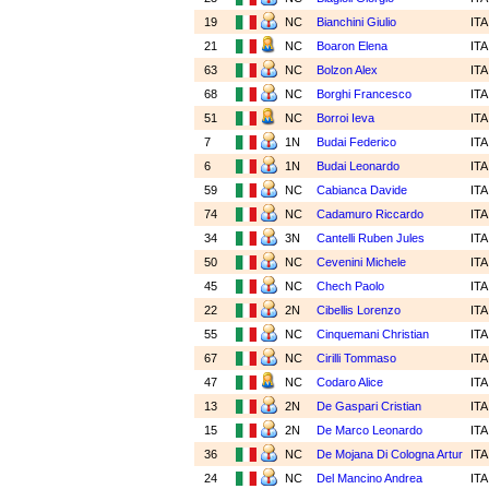
19
NC
Bianchini Giulio
IT
21
NC
Boaron Elena
IT
63
NC
Bolzon Alex
IT
68
NC
Borghi Francesco
IT
51
NC
Borroi Ieva
IT
7
1N
Budai Federico
IT
6
1N
Budai Leonardo
IT
59
NC
Cabianca Davide
IT
74
NC
Cadamuro Riccardo
IT
34
3N
Cantelli Ruben Jules
IT
50
NC
Cevenini Michele
IT
45
NC
Chech Paolo
IT
22
2N
Cibellis Lorenzo
IT
55
NC
Cinquemani Christian
IT
67
NC
Cirilli Tommaso
IT
47
NC
Codaro Alice
IT
13
2N
De Gaspari Cristian
IT
15
2N
De Marco Leonardo
IT
36
NC
De Mojana Di Cologna Artur
IT
24
NC
Del Mancino Andrea
IT