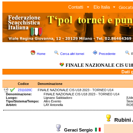
Giocato
Contatti
Elo Italia
Home
Cerca altri tornei
Precedente
R
FINALE NAZIONALE CIS U18 
Dati 
Codice
Denominazione
2311020C
FINALE NAZIONALE CIS U18 2023 - TORNEO U14
Denominazione:
FINALE NAZIONALE CIS U18 2023 - TORNEO U14
Luogo:
Lignano Sabbiadoro
[Udi
Tipo/Sistema/Tempo:
Altro Evento
Sis
Arbitri:
LAY Antonella
ROB
Rubini
Geraci Sergio