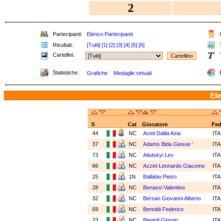
2
Partecipanti:
Elenco Partecipanti
C
Risultati:
[Tutti]
[1]
[2]
[3]
[4]
[5]
[6]
T
Cartellini:
T
Statistiche:
E
Grafiche
Medaglie virtuali
Ele
S
Cat
Giocatore
Fe
44
NC
Aceti Dalila Asia
IT
37
NC
Adams Bida Giosue '
IT
73
NC
Atiutskyi Lev
IT
66
NC
Azzini Leonardo Giacomo
IT
25
1N
Ballabio Pietro
IT
28
NC
Benassi Valentino
IT
32
NC
Bersan Giovanni Alberto
IT
69
NC
Bertoldi Federico
IT
23
NC
Biagioli Giorgio
IT