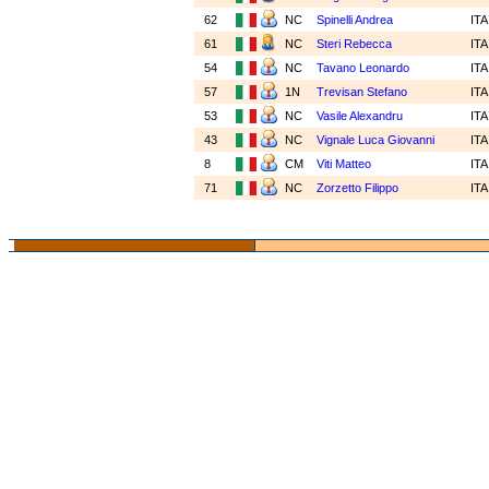
62
NC
Spinelli Andrea
IT
61
NC
Steri Rebecca
IT
54
NC
Tavano Leonardo
IT
57
1N
Trevisan Stefano
IT
53
NC
Vasile Alexandru
IT
43
NC
Vignale Luca Giovanni
IT
8
CM
Viti Matteo
IT
71
NC
Zorzetto Filippo
IT