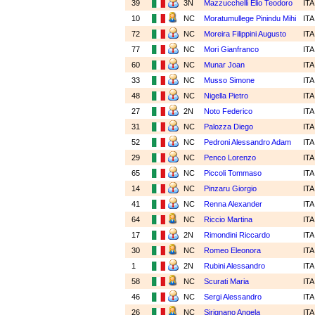
39
3N
Mazzucchelli Elio Teodoro
IT
10
NC
Moratumullege Pinindu Mihi
IT
72
NC
Moreira Filippini Augusto
IT
77
NC
Mori Gianfranco
IT
60
NC
Munar Joan
IT
33
NC
Musso Simone
IT
48
NC
Nigella Pietro
IT
27
2N
Noto Federico
IT
31
NC
Palozza Diego
IT
52
NC
Pedroni Alessandro Adam
IT
29
NC
Penco Lorenzo
IT
65
NC
Piccoli Tommaso
IT
14
NC
Pinzaru Giorgio
IT
41
NC
Renna Alexander
IT
64
NC
Riccio Martina
IT
17
2N
Rimondini Riccardo
IT
30
NC
Romeo Eleonora
IT
1
2N
Rubini Alessandro
IT
58
NC
Scurati Maria
IT
46
NC
Sergi Alessandro
IT
26
NC
Sirignano Angela
IT