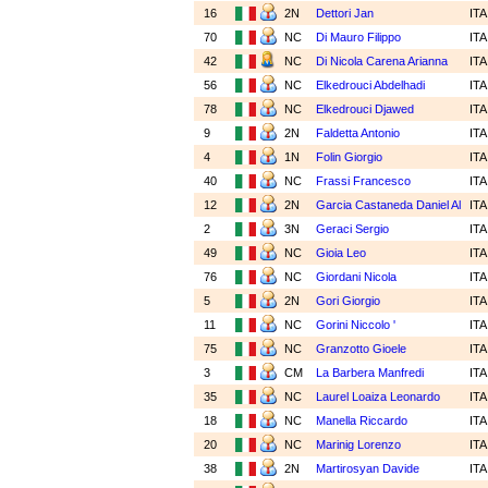
16
2N
Dettori Jan
IT
70
NC
Di Mauro Filippo
IT
42
NC
Di Nicola Carena Arianna
IT
56
NC
Elkedrouci Abdelhadi
IT
78
NC
Elkedrouci Djawed
IT
9
2N
Faldetta Antonio
IT
4
1N
Folin Giorgio
IT
40
NC
Frassi Francesco
IT
12
2N
Garcia Castaneda Daniel Al
IT
2
3N
Geraci Sergio
IT
49
NC
Gioia Leo
IT
76
NC
Giordani Nicola
IT
5
2N
Gori Giorgio
IT
11
NC
Gorini Niccolo '
IT
75
NC
Granzotto Gioele
IT
3
CM
La Barbera Manfredi
IT
35
NC
Laurel Loaiza Leonardo
IT
18
NC
Manella Riccardo
IT
20
NC
Marinig Lorenzo
IT
38
2N
Martirosyan Davide
IT