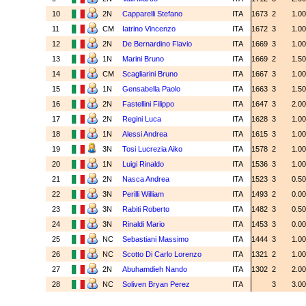
10
2N
Capparelli Stefano
ITA
1673
2
1.0
11
CM
Iatrino Vincenzo
ITA
1672
3
1.0
12
2N
De Bernardino Flavio
ITA
1669
3
1.0
13
1N
Marini Bruno
ITA
1669
2
1.5
14
CM
Scagliarini Bruno
ITA
1667
3
1.0
15
1N
Gensabella Paolo
ITA
1663
3
1.5
16
2N
Fastellini Filippo
ITA
1647
3
2.0
17
2N
Regini Luca
ITA
1628
3
1.0
18
1N
Alessi Andrea
ITA
1615
3
1.0
19
3N
Tosi Lucrezia Aiko
ITA
1578
2
1.0
20
1N
Luigi Rinaldo
ITA
1536
3
1.0
21
2N
Nasca Andrea
ITA
1523
3
0.5
22
3N
Perilli William
ITA
1493
2
0.0
23
3N
Rabiti Roberto
ITA
1482
3
0.5
24
3N
Rinaldi Mario
ITA
1453
3
0.0
25
NC
Sebastiani Massimo
ITA
1444
3
1.0
26
NC
Scotto Di Carlo Lorenzo
ITA
1321
2
1.0
27
2N
Abuhamdieh Nando
ITA
1302
2
2.0
28
NC
Soliven Bryan Perez
ITA
3
3.0