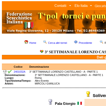
Giocato
Contatti
Elo Italia
Home
Cerca altri tornei
Precedente
R
3° SETTIMANALE LORENZO CAST
Dati 
Codice
Denominazione
2401032A
3° SETTIMANALE LORENZO CASTELLANO - A - PARTE 1
Denominazione:
3° SETTIMANALE LORENZO CASTELLANO - A - PARTE
Luogo:
Roma
Tipo/Sistema/Tempo:
Altro Evento
Arbitri:
MIRCOLI GIANLUCA
Soliv
Pala Giorgio