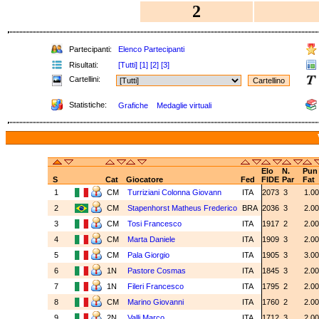
2
Partecipanti:
Elenco Partecipanti
Risultati:
[Tutti]
[1]
[2]
[3]
Cartellini:
Statistiche:
Grafiche
Medaglie virtuali
Elo
N.
Pun
S
Cat
Giocatore
Fed
FIDE
Par
Fat
1
CM
Turriziani Colonna Giovann
ITA
2073
3
1.0
2
CM
Stapenhorst Matheus Frederico
BRA
2036
3
2.0
3
CM
Tosi Francesco
ITA
1917
2
2.0
4
CM
Marta Daniele
ITA
1909
3
2.0
5
CM
Pala Giorgio
ITA
1905
3
3.0
6
1N
Pastore Cosmas
ITA
1845
3
2.0
7
1N
Fileri Francesco
ITA
1795
2
2.0
8
CM
Marino Giovanni
ITA
1760
2
2.0
9
2N
Valli Marco
ITA
1712
3
2.0