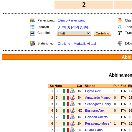
2
Partecipanti:
Elenco Partecipanti
Class
Risultati:
[Tutti]
[1]
[2]
[3]
[4]
[5]
Tabel
Cartellini:
Tran
Statistiche:
E-Bo
Grafiche
Medaglie virtuali
Abbin
Abbinamenti
Sc
Num
Cat
Bianco
Pun
Fed
El
1
3
1N
Pigato Alex
1
ITA
1
2
7
3N
Amadardo Matteo
0
ITA
1
3
11
NC
Scanagatta Henry
0
ITA
9
4
9
NC
Businaro Alex
0
ITA
9
5
2
1N
Celadon Alberto
1
ITA
1
6
4
2N
Pesavento Mose '
1
ITA
1
7
5
2N
Ruaro Carlo
1
ITA
1