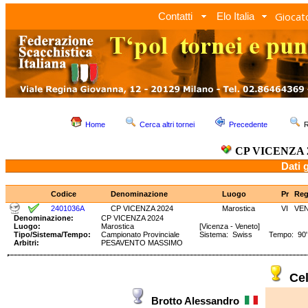
Giocato
Contatti
Elo Italia
Home
Cerca altri tornei
Precedente
R
CP VICENZA 
Dati 
Codice
Denominazione
Luogo
Pr
Re
2401036A
CP VICENZA 2024
Marostica
VI
VE
Denominazione:
CP VICENZA 2024
Luogo:
Marostica
[Vicenza - Veneto]
Tipo/Sistema/Tempo:
Campionato Provinciale
Sistema: Swiss Tempo: 90' +
Arbitri:
PESAVENTO MASSIMO
Ce
Brotto Alessandro