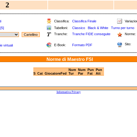
2
i
Classifica:
Classifica Finale
Variazion
[5]
Tabelloni:
Classico
Black & White
Turno per turno
Tranche:
Tranche FIDE conseguite
Norme:
Sito:
E-Book:
Formato PDF
e virtuali
Norme di Maestro FSI
Num
Num
Pun
Pun
S
Cat
Giocatore
Fed
Tur
Par
Fat
Att
Informativa Privacy