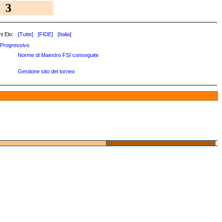
3
i Elo:
[Tutte]
[FIDE]
[Italia]
Progressivo
Norme di Maestro FSI conseguite
Gestione sito del torneo