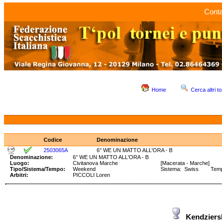
Conta
Home
Cerca altri to
Codice
Denominazione
2503065A
6° WE UN MATTO ALL'ORA - B
Denominazione:
6° WE UN MATTO ALL'ORA - B
Luogo:
Civitanova Marche
[Macerata - Marche]
Tipo/Sistema/Tempo:
Weekend
Sistema: Swiss Tempo:
Arbitri:
PICCOLI Loren
Kendziers