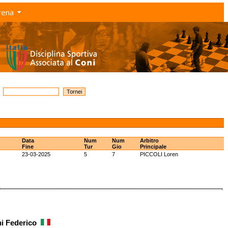
rena
Data
Num
Num
Arbitro
Fine
Tur
Gio
Principale
23-03-2025
5
7
PICCOLI Loren
i Federico