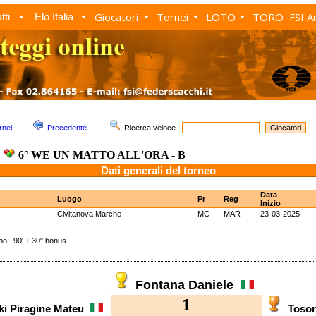
Giocatori
Tornei
LOTO
TORO
FSI A
tti
Elo Italia
rnei
Precedente
Ricerca veloce
6° WE UN MATTO ALL'ORA - B
Dati generali del torneo
Data
Luogo
Pr
Reg
Inizio
Civitanova Marche
MC
MAR
23-03-2025
 90' + 30" bonus
Fontana Daniele
1
ki Piragine Mateu
Toson