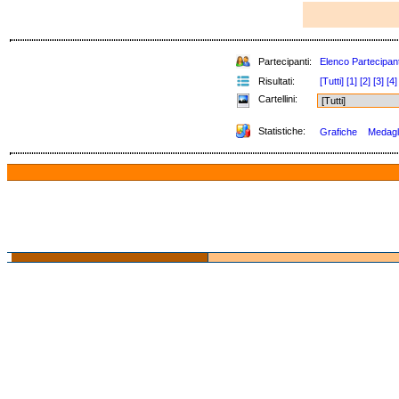
Partecipanti:
Elenco Partecipant
Risultati:
[Tutti]
[1]
[2]
[3]
[4]
Cartellini:
Statistiche:
Grafiche
Medagli