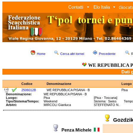
Giocato
Contatti
Elo Italia
Home
Cerca altri tornei
Precedente
R
WE REPUBBLICA PI
Dati 
Codice
Denominazione
Luogo
2506012B
WE REPUBBLICA PISANA - B
Pisa
Denominazione:
WE REPUBBLICA PISANA - B
Luogo:
Pisa
[Pisa - Toscana]
Tipo/Sistema/Tempo:
Weekend
Sistema: Swiss Tempo: 
Arbitri:
MIRCOLI Gianluca
STEFFENATO N.
Gozdzi
Penza Michele