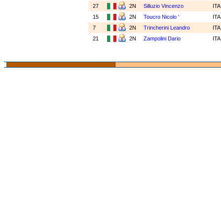
27
2N
Silluzio Vincenzo
IT
15
2N
Toucro Nicolo '
IT
7
2N
Trincherini Leandro
IT
21
2N
Zampolini Dario
IT