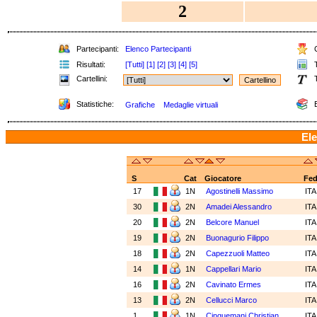
2
Partecipanti:
Elenco Partecipanti
C
Risultati:
[Tutti]
[1]
[2]
[3]
[4]
[5]
T
Cartellini:
T
Statistiche:
E
Grafiche
Medaglie virtuali
Ele
S
Cat
Giocatore
Fe
17
1N
Agostinelli Massimo
IT
30
2N
Amadei Alessandro
IT
20
2N
Belcore Manuel
IT
19
2N
Buonagurio Filippo
IT
18
2N
Capezzuoli Matteo
IT
14
1N
Cappellari Mario
IT
16
2N
Cavinato Ermes
IT
13
2N
Cellucci Marco
IT
1
1N
Cinquemani Christian
IT