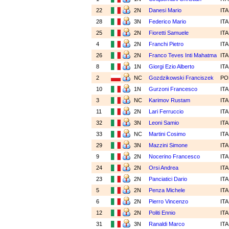
22
2N
Danesi Mario
IT
28
3N
Federico Mario
IT
25
2N
Fioretti Samuele
IT
4
2N
Franchi Pietro
IT
26
2N
Franco Teves Inti Mahatma
IT
8
1N
Giorgi Ezio Alberto
IT
2
NC
Gozdzikowski Franciszek
PO
10
1N
Gurzoni Francesco
IT
3
NC
Karimov Rustam
IT
11
2N
Lari Ferruccio
IT
32
3N
Leoni Samio
IT
33
NC
Martini Cosimo
IT
29
3N
Mazzini Simone
IT
9
2N
Nocerino Francesco
IT
24
2N
Orsi Andrea
IT
23
2N
Panciatici Dario
IT
5
2N
Penza Michele
IT
6
2N
Pierro Vincenzo
IT
12
2N
Politi Ennio
IT
31
3N
Ranaldi Marco
IT