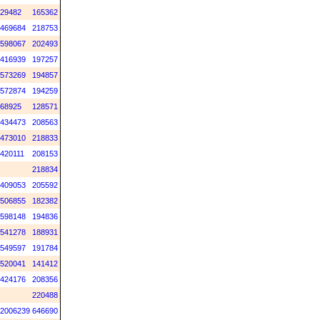
29482
165362
469684
218753
598067
202493
416939
197257
573269
194857
572874
194259
68925
128571
434473
208563
473010
218833
420111
208153
218834
409053
205592
506855
182382
598148
194836
541278
188931
549597
191784
520041
141412
424176
208356
220488
2006239
646690