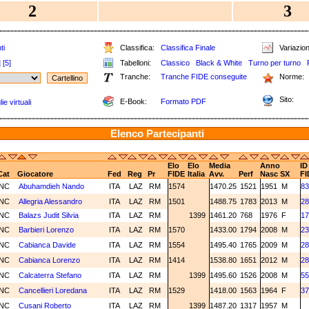
2
3
ti
Classifica:
Classifica Finale
Variazion
]
[5]
Tabelloni:
Classico
Black & White
Turno per turno
Tranche:
Tranche FIDE conseguite
Norme:
Sito:
E-Book:
Formato PDF
e virtuali
Elenco Partecipanti
Elo
Elo
Media
Anno
ID
Cat
Giocatore
Fed
Reg
Pr
FIDE
Italia
Avv.
Perf
Nasc
SX
FI
NC
Abuhamdieh Nando
ITA
LAZ
RM
1574
1470.25
1521
1951
M
83
NC
Allegria Alessandro
ITA
LAZ
RM
1501
1488.75
1783
2013
M
28
NC
Balazs Judit Silvia
ITA
LAZ
RM
1399
1461.20
768
1976
F
17
NC
Barbieri Lorenzo
ITA
LAZ
RM
1570
1433.00
1794
2008
M
23
NC
Cabianca Davide
ITA
LAZ
RM
1554
1495.40
1765
2009
M
28
NC
Cabianca Lorenzo
ITA
LAZ
RM
1414
1538.80
1651
2012
M
28
NC
Calcaterra Stefano
ITA
LAZ
RM
1399
1495.60
1526
2008
M
55
NC
Cancellieri Loredana
ITA
LAZ
RM
1529
1418.00
1563
1964
F
37
NC
Cusani Roberto
ITA
LAZ
RM
1399
1487.20
1317
1957
M