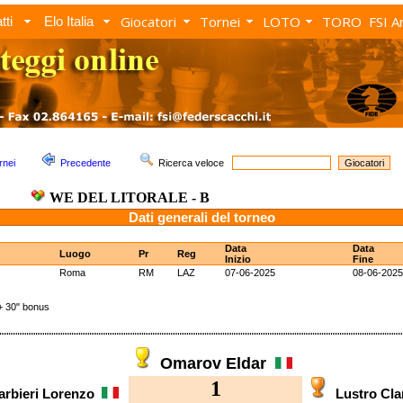
Giocatori
Tornei
LOTO
TORO
FSI A
tti
Elo Italia
rnei
Precedente
Ricerca veloce
WE DEL LITORALE - B
Dati generali del torneo
Data
Data
Luogo
Pr
Reg
Inizio
Fine
Roma
RM
LAZ
07-06-2025
08-06-2025
 30" bonus
Omarov Eldar
1
arbieri Lorenzo
Lustro Cl