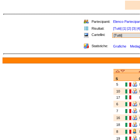
Partecipanti:
Elenco Partecipan
Risultati:
[Tutti]
[1]
[2]
[3]
[4
Cartellini:
Statistiche:
Grafiche
Medagli
S
5
10
17
6
7
16
18
8
19