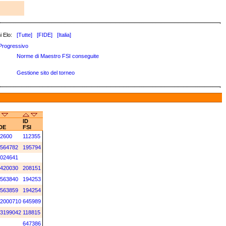
i Elo:
[Tutte]
[FIDE]
[Italia]
Progressivo
Norme di Maestro FSI conseguite
Gestione sito del torneo
ID
DE
FSI
2600
112355
564782
195794
024641
420030
208151
563840
194253
563859
194254
2000710
645989
3199042
118815
647386