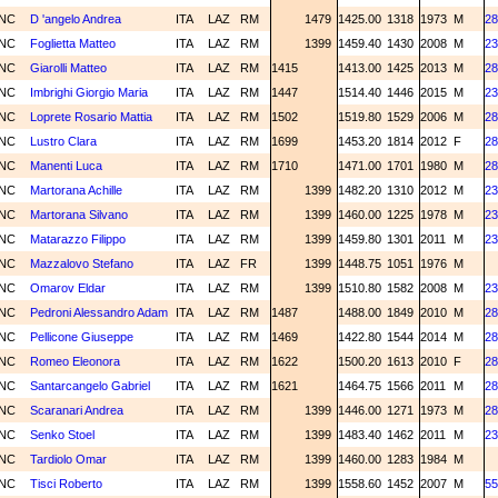
NC
D 'angelo Andrea
ITA
LAZ
RM
1479
1425.00
1318
1973
M
28
NC
Foglietta Matteo
ITA
LAZ
RM
1399
1459.40
1430
2008
M
23
NC
Giarolli Matteo
ITA
LAZ
RM
1415
1413.00
1425
2013
M
28
NC
Imbrighi Giorgio Maria
ITA
LAZ
RM
1447
1514.40
1446
2015
M
23
NC
Loprete Rosario Mattia
ITA
LAZ
RM
1502
1519.80
1529
2006
M
28
NC
Lustro Clara
ITA
LAZ
RM
1699
1453.20
1814
2012
F
28
NC
Manenti Luca
ITA
LAZ
RM
1710
1471.00
1701
1980
M
28
NC
Martorana Achille
ITA
LAZ
RM
1399
1482.20
1310
2012
M
23
NC
Martorana Silvano
ITA
LAZ
RM
1399
1460.00
1225
1978
M
23
NC
Matarazzo Filippo
ITA
LAZ
RM
1399
1459.80
1301
2011
M
23
NC
Mazzalovo Stefano
ITA
LAZ
FR
1399
1448.75
1051
1976
M
NC
Omarov Eldar
ITA
LAZ
RM
1399
1510.80
1582
2008
M
23
NC
Pedroni Alessandro Adam
ITA
LAZ
RM
1487
1488.00
1849
2010
M
28
NC
Pellicone Giuseppe
ITA
LAZ
RM
1469
1422.80
1544
2014
M
28
NC
Romeo Eleonora
ITA
LAZ
RM
1622
1500.20
1613
2010
F
28
NC
Santarcangelo Gabriel
ITA
LAZ
RM
1621
1464.75
1566
2011
M
28
NC
Scaranari Andrea
ITA
LAZ
RM
1399
1446.00
1271
1973
M
28
NC
Senko Stoel
ITA
LAZ
RM
1399
1483.40
1462
2011
M
23
NC
Tardiolo Omar
ITA
LAZ
RM
1399
1460.00
1283
1984
M
NC
Tisci Roberto
ITA
LAZ
RM
1399
1558.60
1452
2007
M
55