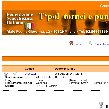
Conta
Home
Cerca altri to
Codice
Denominazione
2506020B
WE DEL LITORALE - B
Denominazione:
WE DEL LITORALE - B
Luogo:
Roma
[Roma - Lazio]
Tipo/Sistema/Tempo:
Weekend
Sistema: Swiss Tempo: 90' +
Arbitri:
PROIETTI Giorgio
B