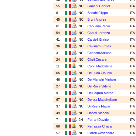
55
NC
Bianchi Gabriel
ITA
6
NC
Boschi Filippo
ITA
45
NC
Bruni Andrea
ITA
61
NC
Capuano Paolo
ITA
54
NC
Caputi Lorenzo
ITA
41
NC
Cardelli Enrico
ITA
36
NC
Cavinato Ermes
ITA
3
NC
Cecconi Adriano
ITA
24
NC
Cheli Cesare
ITA
11
NC
Corvi Maddalena
ITA
65
NC
De Luca Claudio
ITA
46
NC
De Michele Michele
ITA
27
NC
De Rose Valerio
ITA
9
NC
Dell 'aquila Marco
ITA
67
NC
Denza Massimiliano
ITA
37
NC
Di Resta Flavio
ITA
49
NC
Donati Niccolo '
ITA
7
2N
Ferrari Davide
ITA
68
NC
Ferrazza Chiara
ITA
57
NC
Fiorelli Alessandro
ITA