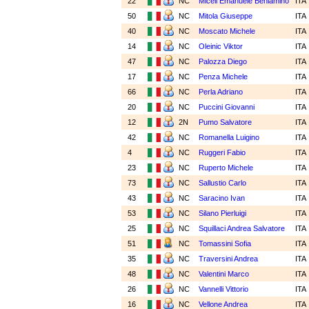
22
NC
Miceli Emanuele Beniamino
ITA
50
NC
Mitola Giuseppe
ITA
40
NC
Moscato Michele
ITA
14
NC
Oleinic Viktor
ITA
47
NC
Palozza Diego
ITA
17
NC
Penza Michele
ITA
66
NC
Perla Adriano
ITA
20
NC
Puccini Giovanni
ITA
12
2N
Pumo Salvatore
ITA
42
NC
Romanella Luigino
ITA
4
NC
Ruggeri Fabio
ITA
23
NC
Ruperto Michele
ITA
73
NC
Sallustio Carlo
ITA
43
NC
Saracino Ivan
ITA
53
NC
Silano Pierluigi
ITA
25
NC
Squillaci Andrea Salvatore
ITA
51
NC
Tomassini Sofia
ITA
35
NC
Traversini Andrea
ITA
48
NC
Valentini Marco
ITA
26
NC
Vannelli Vittorio
ITA
16
NC
Vellone Andrea
ITA