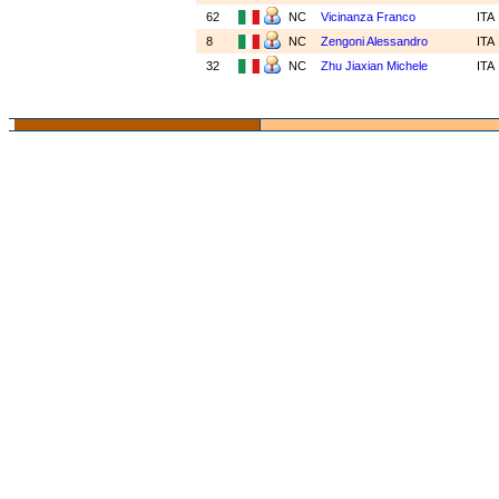
62
NC
Vicinanza Franco
ITA
8
NC
Zengoni Alessandro
ITA
32
NC
Zhu Jiaxian Michele
ITA