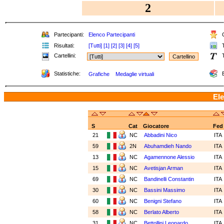
2
Partecipanti:
Elenco Partecipanti
C
Risultati:
[Tutti]
[1]
[2]
[3]
[4]
[5]
T
Cartellini:
T
Statistiche:
E
Grafiche
Medaglie virtuali
Ele
S
Cat
Giocatore
Fed
21
NC
Abbadini Nico
ITA
59
2N
Abuhamdieh Nando
ITA
13
NC
Agamennone Alessio
ITA
15
NC
Avetisjan Arman
ITA
69
NC
Bandinelli Constantin
ITA
30
NC
Bassini Massimo
ITA
60
NC
Benigni Stefano
ITA
58
NC
Berlato Alberto
ITA
31
NC
Bettollini Leonardo
ITA