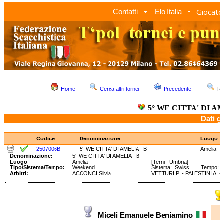
Giocato
Contatti
Elo Italia
Home
Cerca altri tornei
Precedente
R
5° WE CITTA' DI A
Dati 
Codice
Denominazione
Luogo
2507006B
5° WE CITTA' DI AMELIA - B
Amelia
Denominazione:
5° WE CITTA' DI AMELIA - B
Luogo:
Amelia
[Terni - Umbria]
Tipo/Sistema/Tempo:
Weekend
Sistema: Swiss Tempo: 9
Arbitri:
ACCONCI Silvia
VETTURI P. - PALESTINI A.
Miceli Emanuele Beniamino