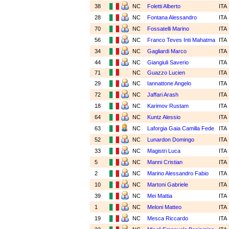
38
NC
Foletti Alberto
ITA
28
NC
Fontana Alessandro
ITA
70
NC
Fossatelli Marino
ITA
56
NC
Franco Teves Inti Mahatma
ITA
34
NC
Gagliardi Marco
ITA
44
NC
Giangiuli Saverio
ITA
71
NC
Guazzo Lucien
ITA
29
NC
Iannattone Angelo
ITA
72
NC
Jaffari Arash
ITA
18
NC
Karimov Rustam
ITA
64
NC
Kuntz Alessio
ITA
63
NC
Laforgia Gaia Camilla Fede
ITA
52
NC
Lunardon Domingo
ITA
33
NC
Magistri Luca
ITA
5
NC
Manni Cristian
ITA
2
NC
Marino Alessandro Fabio
ITA
10
NC
Martoni Gabriele
ITA
39
NC
Mei Mattia
ITA
1
NC
Meloni Matteo
ITA
19
NC
Mesca Riccardo
ITA