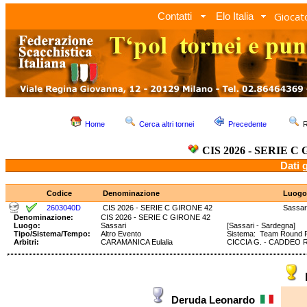
Giocato
Contatti
Elo Italia
Home
Cerca altri tornei
Precedente
R
CIS 2026 - SERIE C
Dati 
Codice
Denominazione
Luogo
2603040D
CIS 2026 - SERIE C GIRONE 42
Sassar
Denominazione:
CIS 2026 - SERIE C GIRONE 42
Luogo:
Sassari
[Sassari - Sardegna]
Tipo/Sistema/Tempo:
Altro Evento
Sistema: Team Round
Arbitri:
CARAMANICA Eulalia
CICCIA G. - CADDEO R
Deruda Leonardo