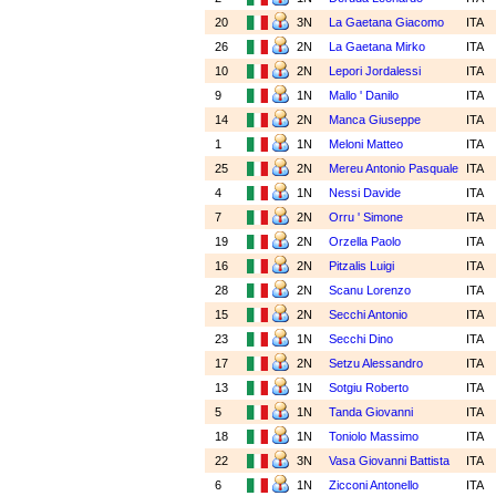
20
3N
La Gaetana Giacomo
ITA
26
2N
La Gaetana Mirko
ITA
10
2N
Lepori Jordalessi
ITA
9
1N
Mallo ' Danilo
ITA
14
2N
Manca Giuseppe
ITA
1
1N
Meloni Matteo
ITA
25
2N
Mereu Antonio Pasquale
ITA
4
1N
Nessi Davide
ITA
7
2N
Orru ' Simone
ITA
19
2N
Orzella Paolo
ITA
16
2N
Pitzalis Luigi
ITA
28
2N
Scanu Lorenzo
ITA
15
2N
Secchi Antonio
ITA
23
1N
Secchi Dino
ITA
17
2N
Setzu Alessandro
ITA
13
1N
Sotgiu Roberto
ITA
5
1N
Tanda Giovanni
ITA
18
1N
Toniolo Massimo
ITA
22
3N
Vasa Giovanni Battista
ITA
6
1N
Zicconi Antonello
ITA