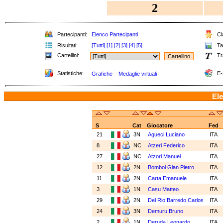
2
Partecipanti:
Elenco Partecipanti
Cla
Risultati:
[Tutti]
[1]
[2]
[3]
[4]
[5]
Tab
Cartellini:
Tr
Statistiche:
E-
Grafiche
Medaglie virtuali
Ele
S
Cat
Giocatore
Fed
21
3N
Agueci Luciano
ITA
8
NC
Atzeri Federico
ITA
27
NC
Atzori Manuel
ITA
12
2N
Bomboi Gian Pietro
ITA
11
2N
Carta Emanuele
ITA
3
1N
Casu Matteo
ITA
29
2N
Del Rio Barredo Carlos
ITA
24
3N
Demuru Bruno
ITA
2
1N
Deruda Leonardo
ITA