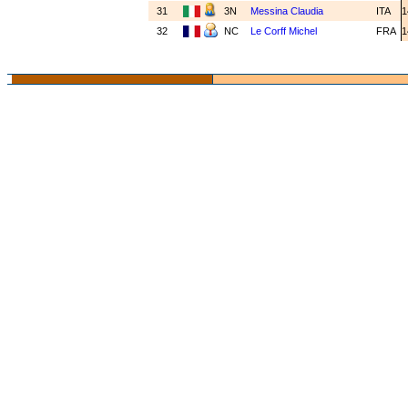
31
3N
Messina Claudia
ITA
1
32
NC
Le Corff Michel
FRA
1