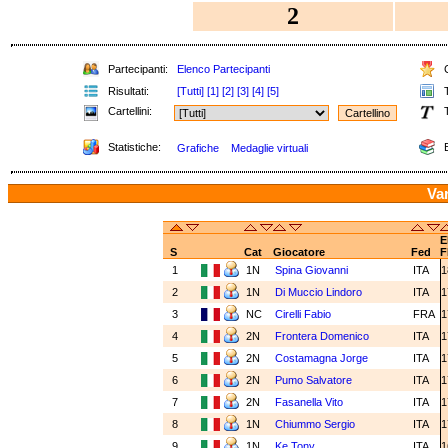
2
Partecipanti:
Elenco Partecipanti
C
Risultati:
[Tutti]
[1]
[2]
[3]
[4]
[5]
T
Cartellini:
T
Statistiche:
E
Grafiche
Medaglie virtuali
Va
E
S
Cat
Giocatore
Fed
F
1
1N
Spina Giovanni
ITA
1
2
1N
Di Muccio Lindoro
ITA
1
3
NC
Cirelli Fabio
FRA
1
4
2N
Frontera Domenico
ITA
1
5
2N
Costamagna Jorge
ITA
1
6
2N
Pumo Salvatore
ITA
1
7
2N
Fasanella Vito
ITA
1
8
1N
Chiummo Sergio
ITA
1
9
1N
Ke Tony
ITA
1