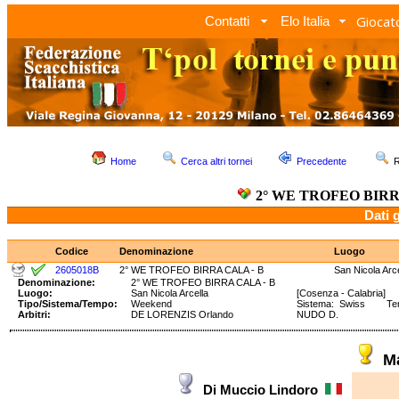
Giocato
Contatti
Elo Italia
Home
Cerca altri tornei
Precedente
R
2° WE TROFEO BIRR
Dati 
Codice
Denominazione
Luogo
2605018B
2° WE TROFEO BIRRA CALA - B
San Nicola Arce
Denominazione:
2° WE TROFEO BIRRA CALA - B
Luogo:
San Nicola Arcella
[Cosenza - Calabria]
Tipo/Sistema/Tempo:
Weekend
Sistema: Swiss Temp
Arbitri:
DE LORENZIS Orlando
NUDO D.
M
Di Muccio Lindoro