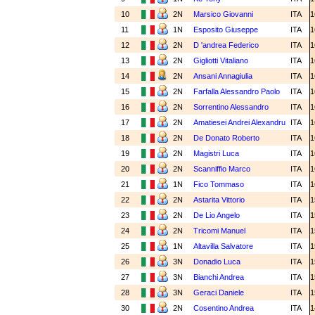
10
2N
Marsico Giovanni
ITA
1
11
1N
Esposito Giuseppe
ITA
1
12
2N
D 'andrea Federico
ITA
1
13
2N
Gigliotti Vitaliano
ITA
1
14
2N
Ansani Annagiulia
ITA
1
15
2N
Farfalla Alessandro Paolo
ITA
1
16
2N
Sorrentino Alessandro
ITA
1
17
2N
Amatiesei Andrei Alexandru
ITA
1
18
2N
De Donato Roberto
ITA
1
19
2N
Magistri Luca
ITA
1
20
2N
Scanniffio Marco
ITA
1
21
1N
Fico Tommaso
ITA
1
22
2N
Astarita Vittorio
ITA
1
23
2N
De Lio Angelo
ITA
1
24
2N
Tricomi Manuel
ITA
1
25
1N
Altavilla Salvatore
ITA
1
26
3N
Donadio Luca
ITA
1
27
3N
Bianchi Andrea
ITA
1
28
3N
Geraci Daniele
ITA
1
30
2N
Cosentino Andrea
ITA
1