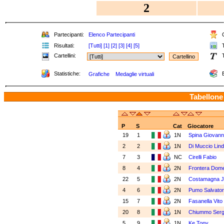
2
Partecipanti:
Elenco Partecipanti
C
Risultati:
[Tutti]
[1]
[2]
[3]
[4]
[5]
T
Cartellini:
T
Statistiche:
E
Grafiche
Medaglie virtuali
Tabellone
P
S
Cat
Giocatore
19
1
1N
Spina Giovann
2
2
1N
Di Muccio Lin
7
3
NC
Cirelli Fabio
8
4
2N
Frontera Dom
22
5
2N
Costamagna J
4
6
2N
Pumo Salvato
15
7
2N
Fasanella Vito
20
8
1N
Chiummo Serg
5
9
1N
Ke Tony