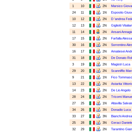
1
10
2N
Marsico Giova
24
11
1N
Esposito Gius
10
12
2N
D 'andrea Fed
12
13
2N
Gigliotti Vitalia
11
14
2N
Ansani Annagiu
17
15
2N
Farfalla Aless
30
16
2N
Sorrentino Al
16
17
2N
Amatiesei Andr
31
18
2N
De Donato Ro
3
19
2N
Magistri Luca
29
20
2N
Scanniffio Mar
9
21
1N
Fico Tommas
13
22
2N
Astarita Vittori
14
23
2N
De Lio Angelo
28
24
2N
Tricomi Manue
27
25
1N
Altavilla Salva
34
26
3N
Donadio Luca
33
27
3N
Bianchi Andre
25
28
3N
Geraci Daniel
32
29
2N
Tarantino Gia