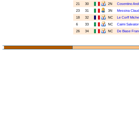
21
30
2N
Cosentino And
23
31
3N
Messina Claud
18
32
NC
Le Corff Miche
6
33
NC
Caimi Salvator
26
34
NC
De Biase Fra