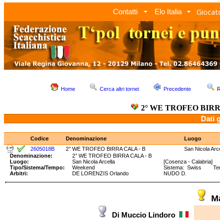
Giocato
Contatti
Elo Italia
Home
Cerca altri tornei
Precedente
R
2° WE TROFEO BIRR
Dati 
Codice
Denominazione
Luogo
2605018B
2° WE TROFEO BIRRA CALA - B
San Nicola Arce
Denominazione:
2° WE TROFEO BIRRA CALA - B
Luogo:
San Nicola Arcella
[Cosenza - Calabria]
Tipo/Sistema/Tempo:
Weekend
Sistema: Swiss Temp
Arbitri:
DE LORENZIS Orlando
NUDO D.
M
Di Muccio Lindoro