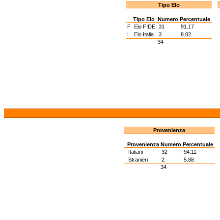
Tipo Elo
Tipo Elo
Numero
Percentuale
F
Elo FIDE
31
91.17
I
Elo Italia
3
8.82
34
Provenienza
Provenienza
Numero
Percentuale
Italiani
32
94.11
Stranieri
2
5.88
34