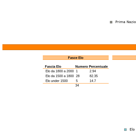
Fasce Elo
Fascia Elo
Numero
Percentuale
Elo da 1800 a 2000
1
2.94
Elo da 1500 a 1800
28
82.35
Elo under 1500
5
14.7
34