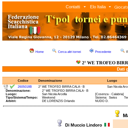
Giocato
Contatti
Elo Italia
Home
Cerca altri tornei
Precedente
R
2° WE TROFEO BIRR
Dati 
Codice
Denominazione
Luogo
2605018B
2° WE TROFEO BIRRA CALA - B
San Nicola Arce
Denominazione:
2° WE TROFEO BIRRA CALA - B
Luogo:
San Nicola Arcella
[Cosenza - Calabria]
Tipo/Sistema/Tempo:
Weekend
Sistema: Swiss Temp
Arbitri:
DE LORENZIS Orlando
NUDO D.
M
Di Muccio Lindoro