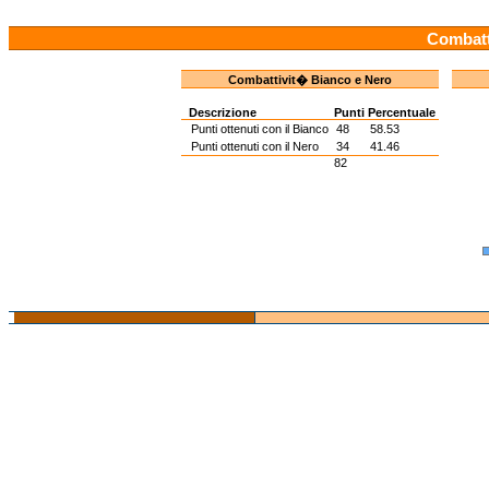
Combatt
Combattivit� Bianco e Nero
Descrizione
Punti
Percentuale
Punti ottenuti con il Bianco
48
58.53
Punti ottenuti con il Nero
34
41.46
82