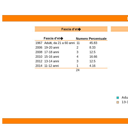
Fascia d'et�
Fascia d'et�
Numero
Percentuale
1967
Adulti, da 21 a 60 anni
11
45.83
2006
19-20 anni
2
8.33
2008
17-18 anni
3
12.5
2010
15-16 anni
4
16.66
2012
13-14 anni
3
12.5
2014
11-12 anni
1
4.16
24