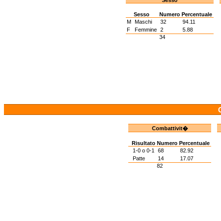
Sesso
Sesso
Numero
Percentuale
M
Maschi
32
94.11
F
Femmine
2
5.88
34
Combattivit�
Risultato
Numero
Percentuale
1-0 o 0-1
68
82.92
Patte
14
17.07
82