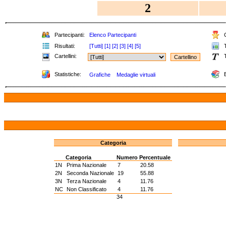
2
Partecipanti:
Elenco Partecipanti
C
Risultati:
[Tutti]
[1]
[2]
[3]
[4]
[5]
T
Cartellini:
T
Statistiche:
E
Grafiche
Medaglie virtuali
Categoria
Categoria
Numero
Percentuale
1N
Prima Nazionale
7
20.58
2N
Seconda Nazionale
19
55.88
3N
Terza Nazionale
4
11.76
NC
Non Classificato
4
11.76
34