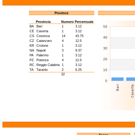
Province
Provincia
Numero
Percentuale
BA
Bari
1
3.12
CE
Caserta
1
3.12
CS
Cosenza
14
43.75
CZ
Catanzaro
4
12.5
KR
Crotone
1
3.12
NA
Napoli
3
9.37
PA
Palermo
1
3.12
PZ
Potenza
4
12.5
RC
Reggio Calabria
1
3.12
TA
Taranto
2
6.25
32