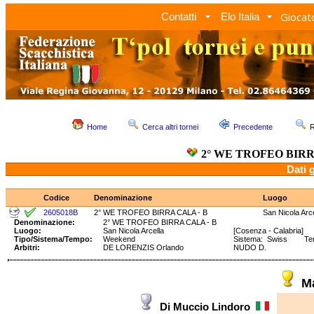
Giocato
Contatti
Elo Italia
Home
Cerca altri tornei
Precedente
R
2° WE TROFEO BIRR
Dati 
Codice
Denominazione
Luogo
2605018B
2° WE TROFEO BIRRA CALA - B
San Nicola Arce
Denominazione:
2° WE TROFEO BIRRA CALA - B
Luogo:
San Nicola Arcella
[Cosenza - Calabria]
Tipo/Sistema/Tempo:
Weekend
Sistema: Swiss Temp
Arbitri:
DE LORENZIS Orlando
NUDO D.
M
Di Muccio Lindoro