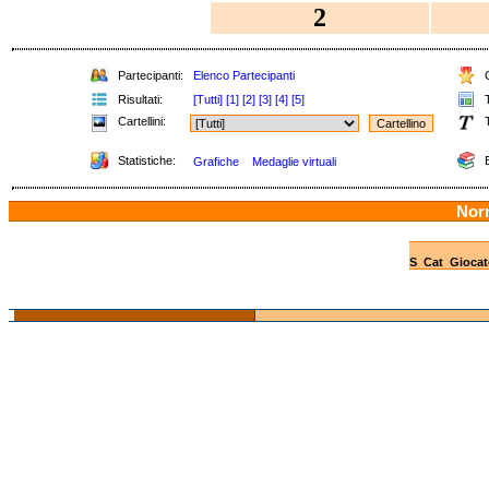
2
Partecipanti:
Elenco Partecipanti
C
Risultati:
[Tutti]
[1]
[2]
[3]
[4]
[5]
T
Cartellini:
T
Statistiche:
E
Grafiche
Medaglie virtuali
Nor
S
Cat
Giocat