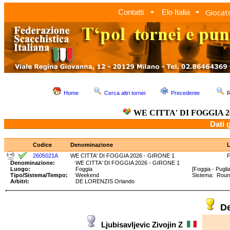
Giocato
Contatti
Elo Italia
Home
Cerca altri tornei
Precedente
R
WE CITTA' DI FOGGIA 2
Dati 
Codice
Denominazione
2605021A
WE CITTA' DI FOGGIA 2026 - GIRONE 1
F
Denominazione:
WE CITTA' DI FOGGIA 2026 - GIRONE 1
Luogo:
Foggia
[Foggia - Puglia
Tipo/Sistema/Tempo:
Weekend
Sistema: Rou
Arbitri:
DE LORENZIS Orlando
De
Ljubisavljevic Zivojin Z