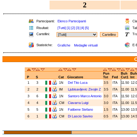
2
Partecipanti:
Elenco Partecipanti
Cla
Risultati:
[Tutti]
[1]
[2]
[3]
[4]
[5]
Tab
Cartellini:
Tra
Statistiche:
E-B
Grafiche
Medaglie virtuali
C
Pun
Buh
Buh
P
S
Cat
Giocatore
Tot
Fed
Cut1
Int
1
3
1N
Del Tito Luca
3.5
ITA
11.50
12.
2
2
IM
Ljubisavljevic Zivojin Z
3.5
ITA
11.00
11.
3
6
1N
Santoro Marco Antonio
3.0
ITA
11.50
12.
4
4
CM
Ciavarra Luigi
3.0
ITA
11.00
11.
5
5
1N
Fatibene Stefano
1.5
ITA
13.00
13.
6
1
CM
Di Lascio Savino
0.5
ITA
13.00
14.