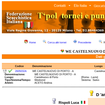
Giocato
Contatti
Elo Italia
Home
Cerca altri tornei
Precedente
R
WE CASTELNUOVO DI
Dati 
Codice
Denominazione
Luogo
2605032A
WE CASTELNUOVO DI PORTO - A
Castelnu
Denominazione:
WE CASTELNUOVO DI PORTO - A
Luogo:
Castelnuovo di Porto
[Roma - Lazio]
Tipo/Sistema/Tempo:
Weekend
Sistema: Swiss Te
Arbitri:
ACETO Andrea
D 'a
Rispoli Luca