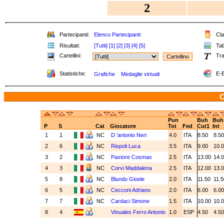
2
Partecipanti:
Elenco Partecipanti
Cla
Risultati:
[Tutti]
[1]
[2]
[3]
[4]
[5]
Tab
Cartellini:
Tra
Statistiche:
E-B
Grafiche
Medaglie virtuali
C
Pun
Buh
Buh
P
S
Cat
Giocatore
Tot
Fed
Cut1
Int
1
1
NC
D 'antonio Neri
4.0
ITA
8.50
8.5
2
6
NC
Rispoli Luca
3.5
ITA
9.00
10.
3
2
NC
Pastore Cosmas
2.5
ITA
13.00
14.
4
3
NC
Corvi Maddalena
2.5
ITA
12.00
13.
5
8
NC
Blundo Gioele
2.0
ITA
11.50
11.
6
5
NC
Cecconi Adriano
2.0
ITA
6.00
6.0
7
7
NC
Cardaci Simone
1.5
ITA
10.00
10.
8
4
Vinuales Ferro Antonio
1.0
ESP
4.50
4.5