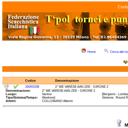
Conta
Home
Cerca altri to
Codice
Denominazione
2605033B
2° WE VARESE AAN ZEE - GIRONE 2
Denominazione:
2° WE VARESE AAN ZEE - GIRONE 2
Luogo:
Varese
[Bergamo - Lombar
Tipo/Sistema/Tempo:
Weekend
Sistema: Round 
Arbitri:
COLLOBIANO Alberto
M