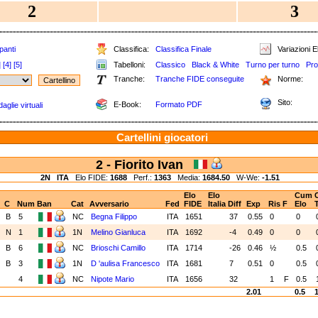
2
3
panti
Classifica:
Classifica Finale
Variazioni E
]
[4]
[5]
Tabelloni:
Classico
Black & White
Turno per turno
Pro
Tranche:
Tranche FIDE conseguite
Norme:
Sito:
E-Book:
Formato PDF
aglie virtuali
Cartellini giocatori
2 - Fiorito Ivan
2N
ITA
Elo FIDE:
1688
Perf.:
1363
Media:
1684.50
W-We:
-1.51
Elo
Elo
Cum
C
Num
Ban
Cat
Avversario
Fed
FIDE
Italia
Diff
Exp
Ris
F
Elo
T
1
B
5
NC
Begna Filippo
ITA
1651
37
0.55
0
0
2
N
1
1N
Melino Gianluca
ITA
1692
-4
0.49
0
0
3
B
6
NC
Brioschi Camillo
ITA
1714
-26
0.46
½
0.5
4
B
3
1N
D 'aulisa Francesco
ITA
1681
7
0.51
0
0.5
5
4
NC
Nipote Mario
ITA
1656
32
1
F
0.5
2.01
0.5
1