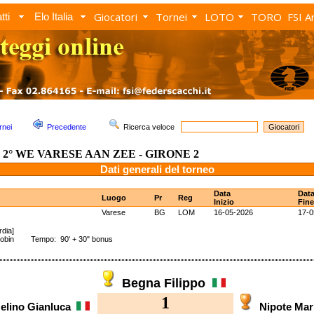
Giocatori
Tornei
LOTO
TORO
FSI A
tti
Elo Italia
rnei
Precedente
Ricerca veloce
2° WE VARESE AAN ZEE - GIRONE 2
Dati generali del torneo
Data
Dat
Luogo
Pr
Reg
Inizio
Fine
Varese
BG
LOM
16-05-2026
17-0
dia]
Robin Tempo: 90' + 30" bonus
Begna Filippo
1
elino Gianluca
Nipote Ma