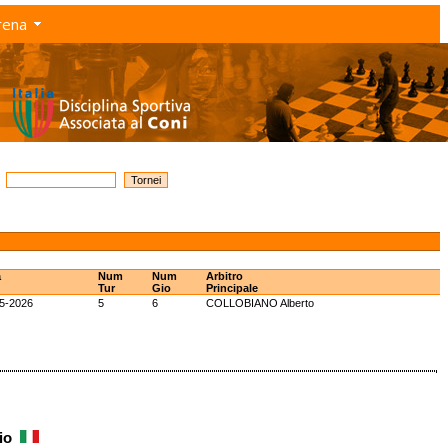
rena
a
Num
Num
Arbitro
Tur
Gio
Principale
5-2026
5
6
COLLOBIANO Alberto
rio