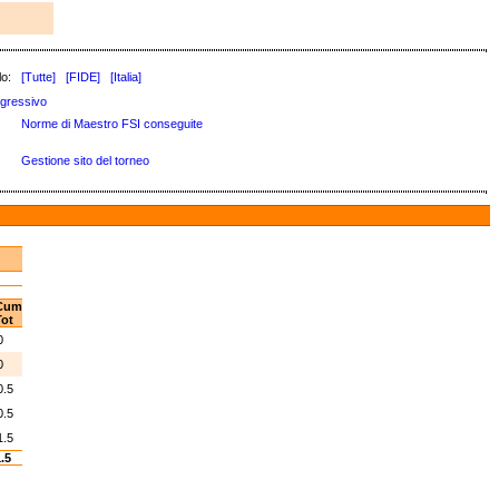
lo:
[Tutte]
[FIDE]
[Italia]
gressivo
Norme di Maestro FSI conseguite
Gestione sito del torneo
Cum
ot
0
0
0.5
0.5
1.5
.5