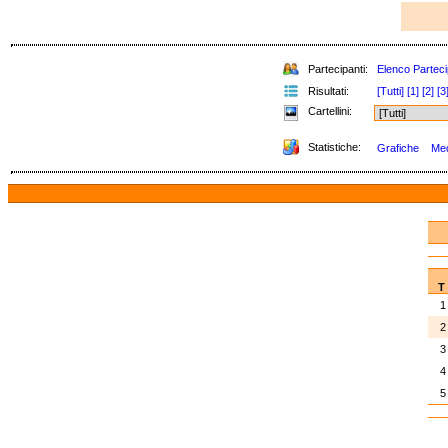
Partecipanti:
Elenco Parteci
Risultati:
[Tutti]
[1]
[2]
[3
Cartellini:
Statistiche:
Grafiche
Med
T