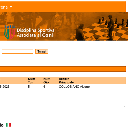
rena
a
Num
Num
Arbitro
Tur
Gio
Principale
5-2026
5
6
COLLOBIANO Alberto
rio