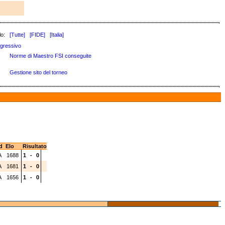
lo:
[Tutte]
[FIDE]
[Italia]
gressivo
Norme di Maestro FSI conseguite
Gestione sito del torneo
d
Elo
Risultato
A
1688
1
-
0
A
1681
1
-
0
A
1656
1
-
0