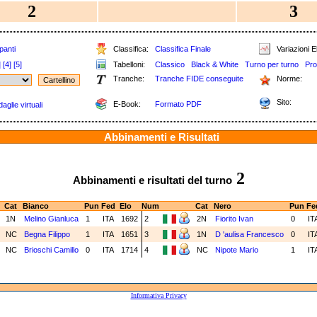
2
3
panti
Classifica:
Classifica Finale
Variazioni E
]
[4]
[5]
Tabelloni:
Classico
Black & White
Turno per turno
Pro
Tranche:
Tranche FIDE conseguite
Norme:
Sito:
E-Book:
Formato PDF
aglie virtuali
Abbinamenti e Risultati
2
Abbinamenti e risultati del turno
Cat
Bianco
Pun
Fed
Elo
Num
Cat
Nero
Pun
Fe
1N
Melino Gianluca
1
ITA
1692
2
2N
Fiorito Ivan
0
IT
NC
Begna Filippo
1
ITA
1651
3
1N
D 'aulisa Francesco
0
IT
NC
Brioschi Camillo
0
ITA
1714
4
NC
Nipote Mario
1
IT
Informativa Privacy