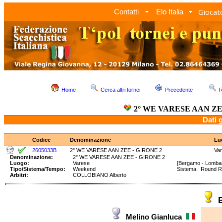
Giocato
Contatti
Elo Italia
Home
Cerca altri tornei
Precedente
R
2° WE VARESE AAN ZE
Dati 
Codice
Denominazione
Lu
2605033B
2° WE VARESE AAN ZEE - GIRONE 2
Va
Denominazione:
2° WE VARESE AAN ZEE - GIRONE 2
Luogo:
Varese
[Bergamo - Lombar
Tipo/Sistema/Tempo:
Weekend
Sistema: Round 
Arbitri:
COLLOBIANO Alberto
Melino Gianluca