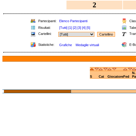
2
Partecipanti:
Elenco Partecipanti
Class
Risultati:
[Tutti]
[1]
[2]
[3]
[4]
[5]
Tabel
Cartellini:
Tran
Statistiche:
E-Bo
Grafiche
Medaglie virtuali
N.
S
Cat
Giocatore
Fed
Pa