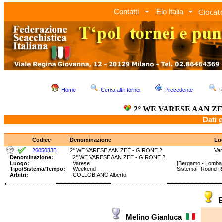
Giocato
Contatti
Elo Italia
Home
Cerca altri tornei
Precedente
R
2° WE VARESE AAN ZE
Dati 
Codice
Denominazione
Lu
2605033B
2° WE VARESE AAN ZEE - GIRONE 2
Va
Denominazione:
2° WE VARESE AAN ZEE - GIRONE 2
Luogo:
Varese
[Bergamo - Lombar
Tipo/Sistema/Tempo:
Weekend
Sistema: Round 
Arbitri:
COLLOBIANO Alberto
Melino Gianluca