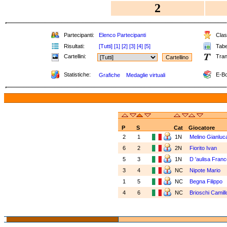
2
Partecipanti:
Elenco Partecipanti
Class
Risultati:
[Tutti]
[1]
[2]
[3]
[4]
[5]
Tabel
Cartellini:
Tran
Statistiche:
E-Bo
Grafiche
Medaglie virtuali
P
S
Cat
Giocatore
2
1
1N
Melino Gianluc
6
2
2N
Fiorito Ivan
5
3
1N
D 'aulisa Fran
3
4
NC
Nipote Mario
1
5
NC
Begna Filippo
4
6
NC
Brioschi Camill