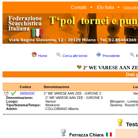
Giocato
Contatti
Elo Italia
Home
Cerca altri tornei
Precedente
R
2° WE VARESE AAN ZE
Dati 
Codice
Denominazione
Lu
2605033C
2° WE VARESE AAN ZEE - GIRONE 3
Va
Denominazione:
2° WE VARESE AAN ZEE - GIRONE 3
Luogo:
Varese
[Bergamo - Lombar
Tipo/Sistema/Tempo:
Weekend
Sistema: Round 
Arbitri:
COLLOBIANO Alberto
Tes
Ferrazza Chiara