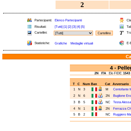
2
Partecipanti:
Elenco Partecipanti
Cla
Risultati:
[Tutti]
[1]
[2]
[3]
[4]
[5]
Tab
Cartellini:
Tra
Statistiche:
E-B
Grafiche
Medaglie virtuali
Ca
4 - Pell
2N
ITA
Elo FIDE:
1543
T
C
Num
Ban
Cat
Avversario
1
N
3
M
Centofante 
2
N
6
2N
Buglione Er
3
B
5
NC
Testa Aless
4
N
1
2N
Ferrazza Ch
5
B
2
NC
Ruggiero M