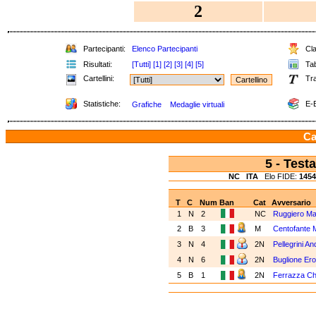
2
Partecipanti:
Elenco Partecipanti
Cla
Risultati:
[Tutti]
[1]
[2]
[3]
[4]
[5]
Tab
Cartellini:
Tra
Statistiche:
E-B
Grafiche
Medaglie virtuali
Ca
5 - Tes
NC
ITA
Elo FIDE:
1454
T
C
Num
Ban
Cat
Avversario
1
N
2
NC
Ruggiero M
2
B
3
M
Centofante 
3
N
4
2N
Pellegrini A
4
N
6
2N
Buglione Er
5
B
1
2N
Ferrazza Ch