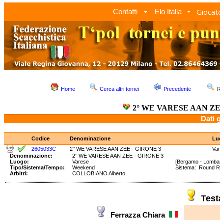
Giocato
Contatti
Elo Italia
Home
Cerca altri tornei
Precedente
R
2° WE VARESE AAN ZE
Dati 
Codice
Denominazione
Lu
2605033C
2° WE VARESE AAN ZEE - GIRONE 3
Va
Denominazione:
2° WE VARESE AAN ZEE - GIRONE 3
Luogo:
Varese
[Bergamo - Lombar
Tipo/Sistema/Tempo:
Weekend
Sistema: Round 
Arbitri:
COLLOBIANO Alberto
Tes
Ferrazza Chiara