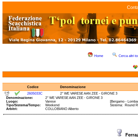
Conta
Home
Cerca altri to
Codice
Denominazione
2605033C
2° WE VARESE AAN ZEE - GIRONE 3
Denominazione:
2° WE VARESE AAN ZEE - GIRONE 3
Luogo:
Varese
[Bergamo - Lombar
Tipo/Sistema/Tempo:
Weekend
Sistema: Round 
Arbitri:
COLLOBIANO Alberto
Ferra