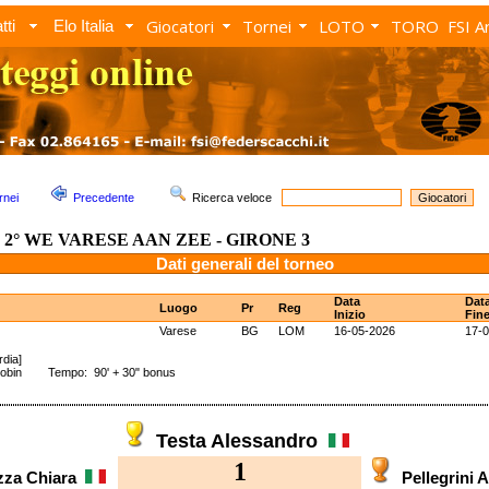
Giocatori
Tornei
LOTO
TORO
FSI A
tti
Elo Italia
rnei
Precedente
Ricerca veloce
2° WE VARESE AAN ZEE - GIRONE 3
Dati generali del torneo
Data
Dat
Luogo
Pr
Reg
Inizio
Fin
Varese
BG
LOM
16-05-2026
17-
dia]
Robin Tempo: 90' + 30" bonus
Testa Alessandro
1
zza Chiara
Pellegrini