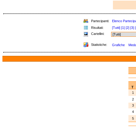
Partecipanti:
Elenco Partecipa
Risultati:
[Tutti]
[1]
[2]
[3]
[
Cartellini:
Statistiche:
Grafiche
Medag
T
1
2
3
4
5