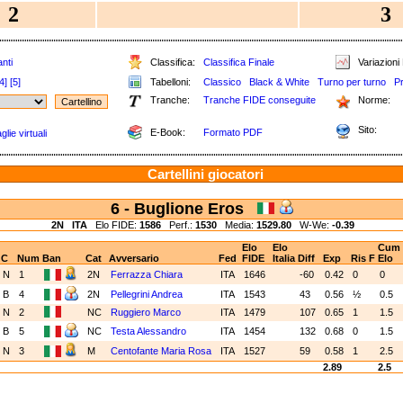
2
3
nti
Classifica:
Classifica Finale
Variazioni 
4]
[5]
Tabelloni:
Classico
Black & White
Turno per turno
P
Tranche:
Tranche FIDE conseguite
Norme:
Sito:
E-Book:
Formato PDF
lie virtuali
Cartellini giocatori
6 - Buglione Eros
2N
ITA
Elo FIDE:
1586
Perf.:
1530
Media:
1529.80
W-We:
-0.39
Elo
Elo
Cum
C
Num
Ban
Cat
Avversario
Fed
FIDE
Italia
Diff
Exp
Ris
F
Elo
N
1
2N
Ferrazza Chiara
ITA
1646
-60
0.42
0
0
B
4
2N
Pellegrini Andrea
ITA
1543
43
0.56
½
0.5
N
2
NC
Ruggiero Marco
ITA
1479
107
0.65
1
1.5
B
5
NC
Testa Alessandro
ITA
1454
132
0.68
0
1.5
N
3
M
Centofante Maria Rosa
ITA
1527
59
0.58
1
2.5
2.89
2.5