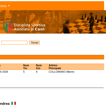
rena
a
Num
Num
Arbitro
e
Tur
Gio
Principale
05-2026
5
6
COLLOBIANO Alberto
 Andrea