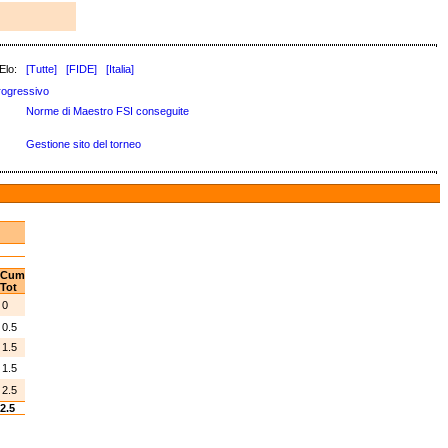
Elo:
[Tutte]
[FIDE]
[Italia]
rogressivo
Norme di Maestro FSI conseguite
Gestione sito del torneo
Cum
Tot
0
0.5
1.5
1.5
2.5
2.5