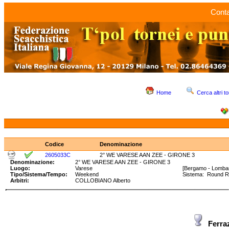
Conta
Home
Cerca altri to
Codice
Denominazione
2605033C
2° WE VARESE AAN ZEE - GIRONE 3
Denominazione:
2° WE VARESE AAN ZEE - GIRONE 3
Luogo:
Varese
[Bergamo - Lombar
Tipo/Sistema/Tempo:
Weekend
Sistema: Round 
Arbitri:
COLLOBIANO Alberto
Ferra