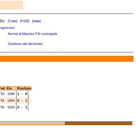
Elo:
[Tutte]
[FIDE]
[Italia]
rogressivo
Norme di Maestro FSI conseguite
Gestione sito del torneo
Fed
Elo
Risultato
ITA
1586
1
-
0
ITA
1454
0
-
1
ITA
1543
0
-
1