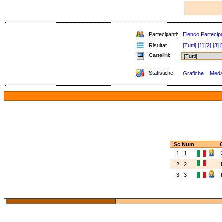
Partecipanti:
Elenco Partecipa
Risultati:
[Tutti]
[1]
[2]
[3]
[
Cartellini:
Statistiche:
Grafiche
Medag
Sc
Num
C
1
1
2
2
3
3