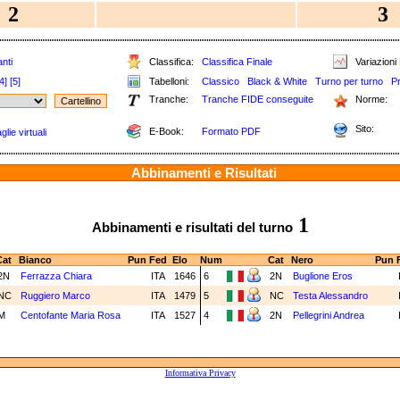
2
3
nti
Classifica:
Classifica Finale
Variazioni 
4]
[5]
Tabelloni:
Classico
Black & White
Turno per turno
P
Tranche:
Tranche FIDE conseguite
Norme:
Sito:
E-Book:
Formato PDF
lie virtuali
Abbinamenti e Risultati
1
Abbinamenti e risultati del turno
at
Bianco
Pun
Fed
Elo
Num
Cat
Nero
Pun
2N
Ferrazza Chiara
ITA
1646
6
2N
Buglione Eros
NC
Ruggiero Marco
ITA
1479
5
NC
Testa Alessandro
M
Centofante Maria Rosa
ITA
1527
4
2N
Pellegrini Andrea
Informativa Privacy