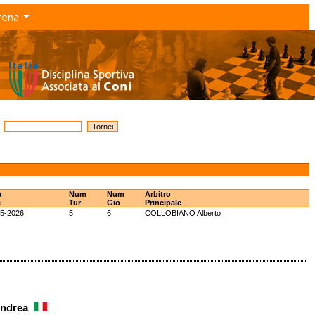
rena
a
Num
Num
Arbitro
e
Tur
Gio
Principale
05-2026
5
6
COLLOBIANO Alberto
 Andrea