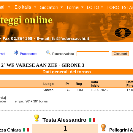
Giocatori
Tornei
LOTO
TORO
FSI A
tti
Elo Italia
rnei
Precedente
Ricerca veloce
2° WE VARESE AAN ZEE - GIRONE 3
Dati generali del torneo
Data
Dat
Luogo
Pr
Reg
Inizio
Fin
Varese
BG
LOM
16-05-2026
17-
dia]
Robin Tempo: 90' + 30" bonus
Testa Alessandro
1
zza Chiara
Pellegrini