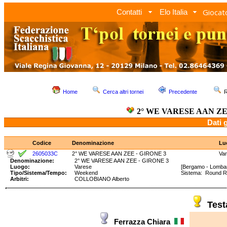
Giocato
Contatti
Elo Italia
Home
Cerca altri tornei
Precedente
R
2° WE VARESE AAN ZE
Dati 
Codice
Denominazione
Lu
2605033C
2° WE VARESE AAN ZEE - GIRONE 3
Va
Denominazione:
2° WE VARESE AAN ZEE - GIRONE 3
Luogo:
Varese
[Bergamo - Lombar
Tipo/Sistema/Tempo:
Weekend
Sistema: Round 
Arbitri:
COLLOBIANO Alberto
Tes
Ferrazza Chiara