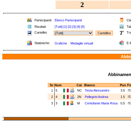
2
Partecipanti:
Elenco Partecipanti
Cla
Risultati:
[Tutti]
[1]
[2]
[3]
[4]
[5]
Tab
Cartellini:
Tra
Statistiche:
E-B
Grafiche
Medaglie virtuali
Abbin
Abbinamenti
Sc
Num
Cat
Bianco
Pun
Fe
1
5
NC
Testa Alessandro
3.5
I
2
4
2N
Pellegrini Andrea
1.5
I
3
3
M
Centofante Maria Rosa
0.5
I