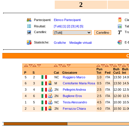
2
Partecipanti:
Elenco Partecipanti
Cla
Risultati:
[Tutti]
[1]
[2]
[3]
[4]
[5]
Tab
Cartellini:
Tra
Statistiche:
E-B
Grafiche
Medaglie virtuali
C
Pun
Buh
Buh
P
S
Cat
Giocatore
Tot
Fed
Cut1
Int
5
2
NC
Ruggiero Marco
1.0
ITA
13.50
14.
6
3
M
Centofante Maria Rosa
0.5
ITA
13.50
14.
3
4
2N
Pellegrini Andrea
2.5
ITA
12.00
12.
4
6
2N
Buglione Eros
2.5
ITA
12.00
12.
1
5
NC
Testa Alessandro
4.5
ITA
10.00
10.
2
1
2N
Ferrazza Chiara
4.0
ITA
10.50
11.