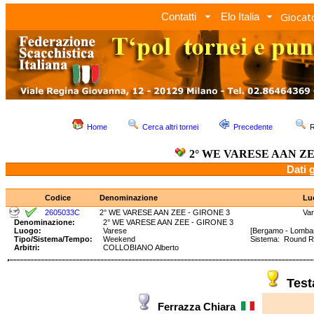
Giocato
Contatti
Elo Italia
Home
Cerca altri tornei
Precedente
R
2° WE VARESE AAN ZE
Dati 
Codice
Denominazione
Lu
2605033C
2° WE VARESE AAN ZEE - GIRONE 3
Va
Denominazione:
2° WE VARESE AAN ZEE - GIRONE 3
Luogo:
Varese
[Bergamo - Lombar
Tipo/Sistema/Tempo:
Weekend
Sistema: Round 
Arbitri:
COLLOBIANO Alberto
Tes
Ferrazza Chiara