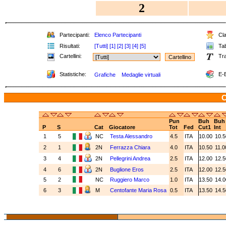
2
Partecipanti:
Elenco Partecipanti
Cla
Risultati:
[Tutti]
[1]
[2]
[3]
[4]
[5]
Tab
Cartellini:
Tra
Statistiche:
E-B
Grafiche
Medaglie virtuali
C
Pun
Buh
Buh
P
S
Cat
Giocatore
Tot
Fed
Cut1
Int
1
5
NC
Testa Alessandro
4.5
ITA
10.00
10.
2
1
2N
Ferrazza Chiara
4.0
ITA
10.50
11.
3
4
2N
Pellegrini Andrea
2.5
ITA
12.00
12.
4
6
2N
Buglione Eros
2.5
ITA
12.00
12.
5
2
NC
Ruggiero Marco
1.0
ITA
13.50
14.
6
3
M
Centofante Maria Rosa
0.5
ITA
13.50
14.