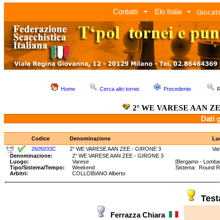
Giocato
Contatti
Elo Italia
Home
Cerca altri tornei
Precedente
R
2° WE VARESE AAN ZE
Dati 
Codice
Denominazione
Lu
2605033C
2° WE VARESE AAN ZEE - GIRONE 3
Va
Denominazione:
2° WE VARESE AAN ZEE - GIRONE 3
Luogo:
Varese
[Bergamo - Lombar
Tipo/Sistema/Tempo:
Weekend
Sistema: Round 
Arbitri:
COLLOBIANO Alberto
Tes
Ferrazza Chiara