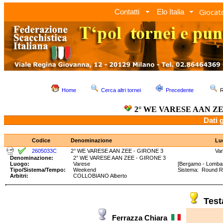
Giocato
Contatti
Elo Italia
Home
Cerca altri tornei
Precedente
R
2° WE VARESE AAN ZE
Dati 
Codice
Denominazione
Lu
2605033C
2° WE VARESE AAN ZEE - GIRONE 3
Va
Denominazione:
2° WE VARESE AAN ZEE - GIRONE 3
Luogo:
Varese
[Bergamo - Lombar
Tipo/Sistema/Tempo:
Weekend
Sistema: Round 
Arbitri:
COLLOBIANO Alberto
Tes
Ferrazza Chiara