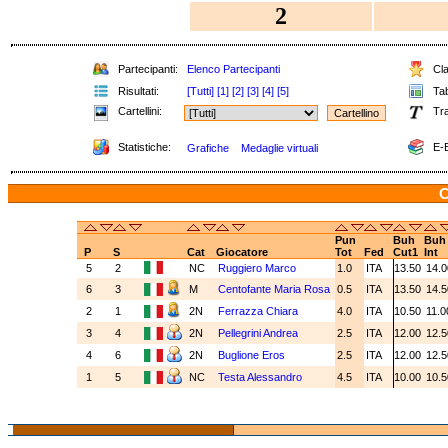
2
Partecipanti:
Elenco Partecipanti
Cla
Risultati:
[Tutti]
[1]
[2]
[3]
[4]
[5]
Tab
Cartellini:
Tra
Statistiche:
E-B
Grafiche
Medaglie virtuali
C
Pun
Buh
Buh
P
S
Cat
Giocatore
Tot
Fed
Cut1
Int
5
2
NC
Ruggiero Marco
1.0
ITA
13.50
14.
6
3
M
Centofante Maria Rosa
0.5
ITA
13.50
14.
2
1
2N
Ferrazza Chiara
4.0
ITA
10.50
11.
3
4
2N
Pellegrini Andrea
2.5
ITA
12.00
12.
4
6
2N
Buglione Eros
2.5
ITA
12.00
12.
1
5
NC
Testa Alessandro
4.5
ITA
10.00
10.