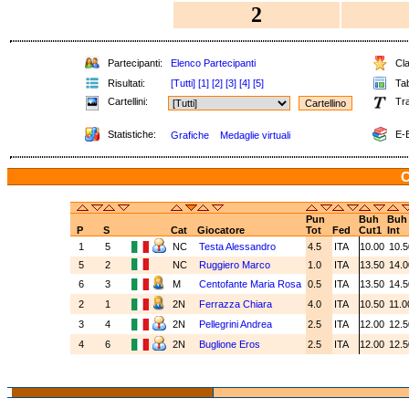
2
Partecipanti:
Elenco Partecipanti
Cla
Risultati:
[Tutti]
[1]
[2]
[3]
[4]
[5]
Tab
Cartellini:
Tra
Statistiche:
E-B
Grafiche
Medaglie virtuali
C
Pun
Buh
Buh
P
S
Cat
Giocatore
Tot
Fed
Cut1
Int
1
5
NC
Testa Alessandro
4.5
ITA
10.00
10.
5
2
NC
Ruggiero Marco
1.0
ITA
13.50
14.
6
3
M
Centofante Maria Rosa
0.5
ITA
13.50
14.
2
1
2N
Ferrazza Chiara
4.0
ITA
10.50
11.
3
4
2N
Pellegrini Andrea
2.5
ITA
12.00
12.
4
6
2N
Buglione Eros
2.5
ITA
12.00
12.