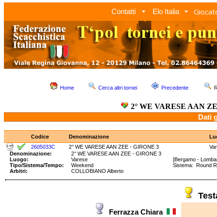
Giocato
Contatti
Elo Italia
Home
Cerca altri tornei
Precedente
R
2° WE VARESE AAN ZE
Dati 
Codice
Denominazione
Lu
2605033C
2° WE VARESE AAN ZEE - GIRONE 3
Va
Denominazione:
2° WE VARESE AAN ZEE - GIRONE 3
Luogo:
Varese
[Bergamo - Lombar
Tipo/Sistema/Tempo:
Weekend
Sistema: Round 
Arbitri:
COLLOBIANO Alberto
Tes
Ferrazza Chiara