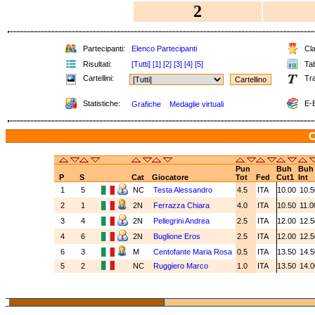
2
Partecipanti:
Elenco Partecipanti
Cla
Risultati:
[Tutti]
[1]
[2]
[3]
[4]
[5]
Tab
Cartellini:
Tra
Statistiche:
E-B
Grafiche
Medaglie virtuali
C
Pun
Buh
Buh
P
S
Cat
Giocatore
Tot
Fed
Cut1
Int
1
5
NC
Testa Alessandro
4.5
ITA
10.00
10.
2
1
2N
Ferrazza Chiara
4.0
ITA
10.50
11.
3
4
2N
Pellegrini Andrea
2.5
ITA
12.00
12.
4
6
2N
Buglione Eros
2.5
ITA
12.00
12.
6
3
M
Centofante Maria Rosa
0.5
ITA
13.50
14.
5
2
NC
Ruggiero Marco
1.0
ITA
13.50
14.