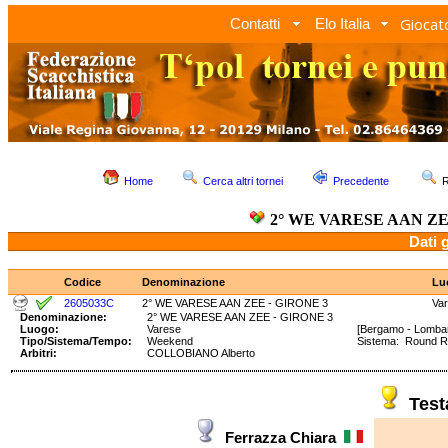
Giocato
Contatti
Elo Italia
Home
Cerca altri tornei
Precedente
R
2° WE VARESE AAN ZE
Dati 
Codice
Denominazione
Lu
2605033C
2° WE VARESE AAN ZEE - GIRONE 3
Va
Denominazione:
2° WE VARESE AAN ZEE - GIRONE 3
Luogo:
Varese
[Bergamo - Lombar
Tipo/Sistema/Tempo:
Weekend
Sistema: Round 
Arbitri:
COLLOBIANO Alberto
Tes
Ferrazza Chiara