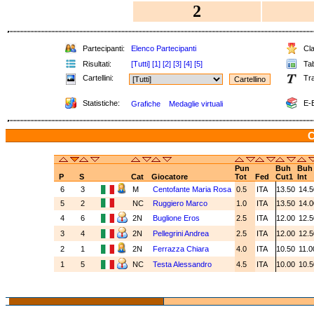
2
Partecipanti:
Elenco Partecipanti
Cla
Risultati:
[Tutti]
[1]
[2]
[3]
[4]
[5]
Tab
Cartellini:
Tra
Statistiche:
E-B
Grafiche
Medaglie virtuali
C
Pun
Buh
Buh
P
S
Cat
Giocatore
Tot
Fed
Cut1
Int
6
3
M
Centofante Maria Rosa
0.5
ITA
13.50
14.
5
2
NC
Ruggiero Marco
1.0
ITA
13.50
14.
4
6
2N
Buglione Eros
2.5
ITA
12.00
12.
3
4
2N
Pellegrini Andrea
2.5
ITA
12.00
12.
2
1
2N
Ferrazza Chiara
4.0
ITA
10.50
11.
1
5
NC
Testa Alessandro
4.5
ITA
10.00
10.