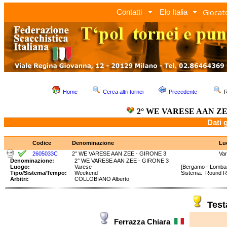
Giocato
Contatti
Elo Italia
Home
Cerca altri tornei
Precedente
R
2° WE VARESE AAN ZE
Dati 
Codice
Denominazione
Lu
2605033C
2° WE VARESE AAN ZEE - GIRONE 3
Va
Denominazione:
2° WE VARESE AAN ZEE - GIRONE 3
Luogo:
Varese
[Bergamo - Lombar
Tipo/Sistema/Tempo:
Weekend
Sistema: Round 
Arbitri:
COLLOBIANO Alberto
Tes
Ferrazza Chiara