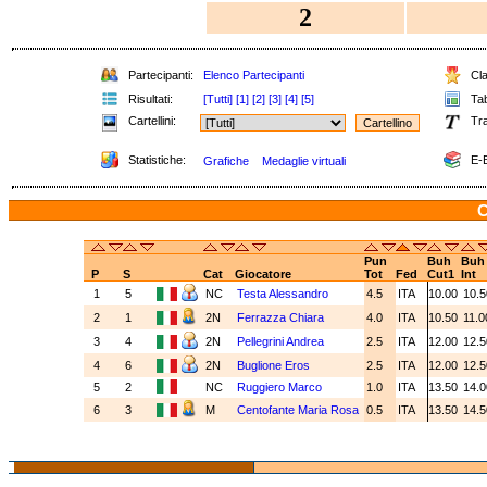
2
Partecipanti:
Elenco Partecipanti
Cla
Risultati:
[Tutti]
[1]
[2]
[3]
[4]
[5]
Tab
Cartellini:
Tra
Statistiche:
E-B
Grafiche
Medaglie virtuali
C
Pun
Buh
Buh
P
S
Cat
Giocatore
Tot
Fed
Cut1
Int
1
5
NC
Testa Alessandro
4.5
ITA
10.00
10.
2
1
2N
Ferrazza Chiara
4.0
ITA
10.50
11.
3
4
2N
Pellegrini Andrea
2.5
ITA
12.00
12.
4
6
2N
Buglione Eros
2.5
ITA
12.00
12.
5
2
NC
Ruggiero Marco
1.0
ITA
13.50
14.
6
3
M
Centofante Maria Rosa
0.5
ITA
13.50
14.