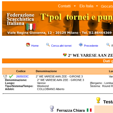
Giocato
Contatti
Elo Italia
Home
Cerca altri tornei
Precedente
R
2° WE VARESE AAN ZE
Dati 
Codice
Denominazione
Lu
2605033C
2° WE VARESE AAN ZEE - GIRONE 3
Va
Denominazione:
2° WE VARESE AAN ZEE - GIRONE 3
Luogo:
Varese
[Bergamo - Lombar
Tipo/Sistema/Tempo:
Weekend
Sistema: Round 
Arbitri:
COLLOBIANO Alberto
Tes
Ferrazza Chiara