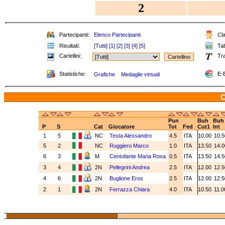
2
Partecipanti:
Elenco Partecipanti
Cla
Risultati:
[Tutti]
[1]
[2]
[3]
[4]
[5]
Tab
Cartellini:
Tra
Statistiche:
E-B
Grafiche
Medaglie virtuali
C
Pun
Buh
Buh
P
S
Cat
Giocatore
Tot
Fed
Cut1
Int
1
5
NC
Testa Alessandro
4.5
ITA
10.00
10.
5
2
NC
Ruggiero Marco
1.0
ITA
13.50
14.
6
3
M
Centofante Maria Rosa
0.5
ITA
13.50
14.
3
4
2N
Pellegrini Andrea
2.5
ITA
12.00
12.
4
6
2N
Buglione Eros
2.5
ITA
12.00
12.
2
1
2N
Ferrazza Chiara
4.0
ITA
10.50
11.