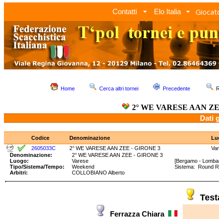
Giocato
Contatti
Elo Italia
Home
Cerca altri tornei
Precedente
R
2° WE VARESE AAN ZE
Dati 
Codice
Denominazione
Lu
2605033C
2° WE VARESE AAN ZEE - GIRONE 3
Va
Denominazione:
2° WE VARESE AAN ZEE - GIRONE 3
Luogo:
Varese
[Bergamo - Lombar
Tipo/Sistema/Tempo:
Weekend
Sistema: Round 
Arbitri:
COLLOBIANO Alberto
Tes
Ferrazza Chiara