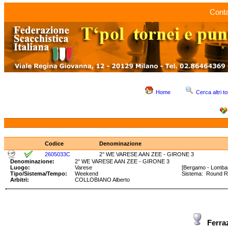
Conta
Home
Cerca altri to
Codice
Denominazione
2605033C
2° WE VARESE AAN ZEE - GIRONE 3
Denominazione:
2° WE VARESE AAN ZEE - GIRONE 3
Luogo:
Varese
[Bergamo - Lombar
Tipo/Sistema/Tempo:
Weekend
Sistema: Round 
Arbitri:
COLLOBIANO Alberto
Ferra