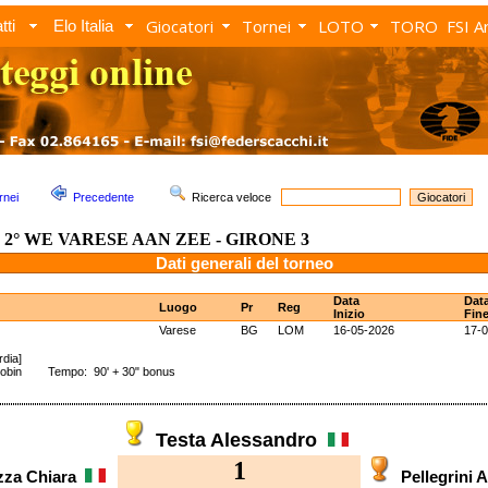
Giocatori
Tornei
LOTO
TORO
FSI A
tti
Elo Italia
rnei
Precedente
Ricerca veloce
2° WE VARESE AAN ZEE - GIRONE 3
Dati generali del torneo
Data
Dat
Luogo
Pr
Reg
Inizio
Fin
Varese
BG
LOM
16-05-2026
17-
dia]
Robin Tempo: 90' + 30" bonus
Testa Alessandro
1
zza Chiara
Pellegrini