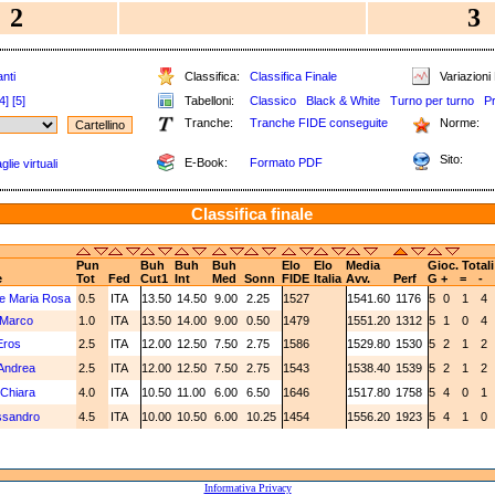
2
3
nti
Classifica:
Classifica Finale
Variazioni 
4]
[5]
Tabelloni:
Classico
Black & White
Turno per turno
P
Tranche:
Tranche FIDE conseguite
Norme:
Sito:
E-Book:
Formato PDF
lie virtuali
Classifica finale
Pun
Buh
Buh
Buh
Elo
Elo
Media
Gioc. Total
e
Tot
Fed
Cut1
Int
Med
Sonn
FIDE
Italia
Avv.
Perf
G
+
=
-
e Maria Rosa
0.5
ITA
13.50
14.50
9.00
2.25
1527
1541.60
1176
5
0
1
4
 Marco
1.0
ITA
13.50
14.00
9.00
0.50
1479
1551.20
1312
5
1
0
4
Eros
2.5
ITA
12.00
12.50
7.50
2.75
1586
1529.80
1530
5
2
1
2
 Andrea
2.5
ITA
12.00
12.50
7.50
2.75
1543
1538.40
1539
5
2
1
2
Chiara
4.0
ITA
10.50
11.00
6.00
6.50
1646
1517.80
1758
5
4
0
1
ssandro
4.5
ITA
10.00
10.50
6.00
10.25
1454
1556.20
1923
5
4
1
0
Informativa Privacy