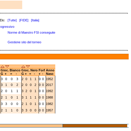
Elo:
[Tutte]
[FIDE]
[Italia]
rogressivo
Norme di Maestro FSI conseguite
Gestione sito del torneo
i
Gioc. Bianco
Gioc. Nero
Forf
Anno
G
+
=
-
G
+
=
-
+
-
Nasc
3
0
0
3
2
0
1
1
0
0
1952
3
1
0
2
2
0
0
2
0
0
2017
2
0
1
1
3
2
0
1
0
0
1992
2
1
0
1
3
1
1
1
0
0
1988
3
3
0
0
2
1
0
1
0
0
1982
2
1
1
0
3
3
0
0
0
0
1957