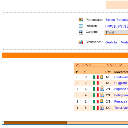
Partecipanti:
Elenco Partecipa
Risultati:
[Tutti]
[1]
[2]
[3]
[
Cartellini:
Statistiche:
Grafiche
Medag
P
S
Cat
Giocator
6
3
M
Centofant
5
2
NC
Ruggiero
4
6
2N
Buglione 
3
4
2N
Pellegrini
2
1
2N
Ferrazza 
1
5
NC
Testa Ale