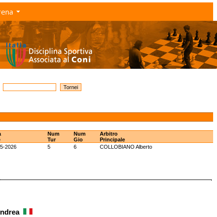
rena
a
Num
Num
Arbitro
e
Tur
Gio
Principale
05-2026
5
6
COLLOBIANO Alberto
 Andrea