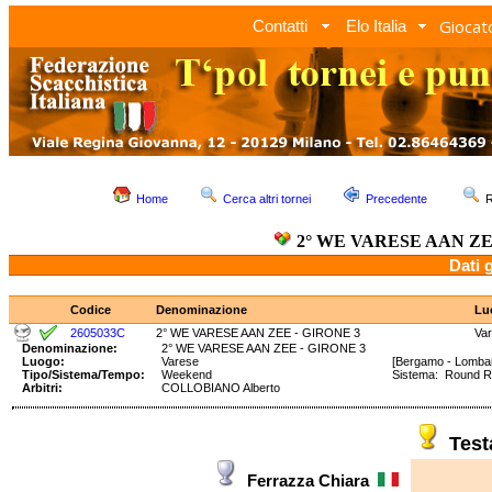
Giocato
Contatti
Elo Italia
Home
Cerca altri tornei
Precedente
R
2° WE VARESE AAN ZE
Dati 
Codice
Denominazione
Lu
2605033C
2° WE VARESE AAN ZEE - GIRONE 3
Va
Denominazione:
2° WE VARESE AAN ZEE - GIRONE 3
Luogo:
Varese
[Bergamo - Lombar
Tipo/Sistema/Tempo:
Weekend
Sistema: Round 
Arbitri:
COLLOBIANO Alberto
Tes
Ferrazza Chiara