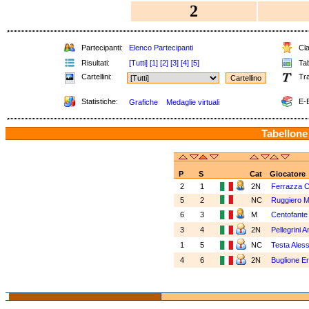
2
Partecipanti:
Elenco Partecipanti
Cla
Risultati:
[Tutti]
[1]
[2]
[3]
[4]
[5]
Tab
Cartellini:
Tra
Statistiche:
E-B
Grafiche
Medaglie virtuali
Tabellone
P
S
Cat
Giocatore
2
1
2N
Ferrazza C
5
2
NC
Ruggiero 
6
3
M
Centofante
3
4
2N
Pellegrini 
1
5
NC
Testa Ales
4
6
2N
Buglione E