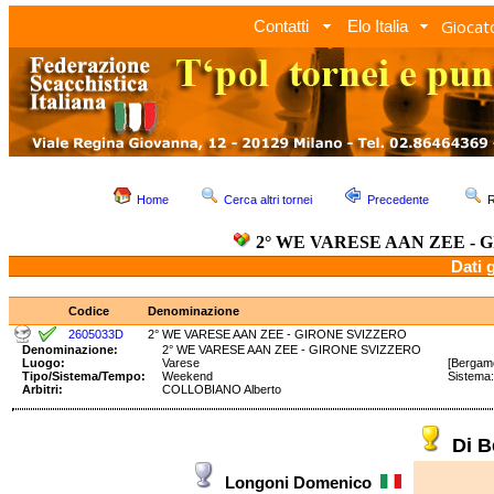
Giocato
Contatti
Elo Italia
Home
Cerca altri tornei
Precedente
R
2° WE VARESE AAN ZEE - 
Dati 
Codice
Denominazione
2605033D
2° WE VARESE AAN ZEE - GIRONE SVIZZERO
Denominazione:
2° WE VARESE AAN ZEE - GIRONE SVIZZERO
Luogo:
Varese
[Bergam
Tipo/Sistema/Tempo:
Weekend
Sistema
Arbitri:
COLLOBIANO Alberto
Di 
Longoni Domenico