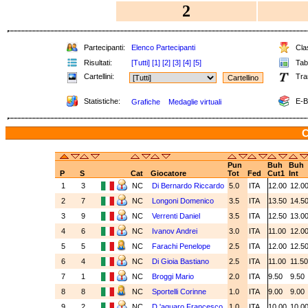
2
Partecipanti:
Elenco Partecipanti
Clas
Risultati:
[Tutti]
[1]
[2]
[3]
[4]
[5]
Tabe
Cartellini:
Tra
Statistiche:
E-B
Grafiche
Medaglie virtuali
C
Pun
Buh
Buh
P
S
Cat
Giocatore
Tot
Fed
Cut1
Int
1
3
NC
Di Bernardo Riccardo
5.0
ITA
12.00
12.0
2
7
NC
Longoni Domenico
3.5
ITA
13.50
14.5
3
9
NC
Verrenti Daniel
3.5
ITA
12.50
13.0
4
6
NC
Ivanov Andrei
3.0
ITA
11.00
12.0
5
5
NC
Farachi Penelope
2.5
ITA
12.00
12.5
6
4
NC
Di Gioia Bastiano
2.5
ITA
11.00
11.5
7
1
NC
Broggi Mario
2.0
ITA
9.50
9.50
8
8
NC
Sportelli Corinne
1.0
ITA
9.00
9.00
9
2
NC
D 'aquaro Francesco
1.0
ITA
10.00
10.0