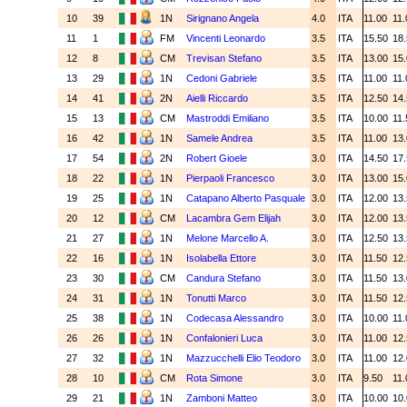
10
39
1N
Sirignano Angela
4.0
ITA
11.00
11
11
1
FM
Vincenti Leonardo
3.5
ITA
15.50
18
12
8
CM
Trevisan Stefano
3.5
ITA
13.00
15
13
29
1N
Cedoni Gabriele
3.5
ITA
11.00
11
14
41
2N
Aielli Riccardo
3.5
ITA
12.50
14
15
13
CM
Mastroddi Emiliano
3.5
ITA
10.00
11
16
42
1N
Samele Andrea
3.5
ITA
11.00
13
17
54
2N
Robert Gioele
3.0
ITA
14.50
17
18
22
1N
Pierpaoli Francesco
3.0
ITA
13.00
15
19
25
1N
Catapano Alberto Pasquale
3.0
ITA
12.00
13
20
12
CM
Lacambra Gem Elijah
3.0
ITA
12.00
13
21
27
1N
Melone Marcello A.
3.0
ITA
12.50
13
22
16
1N
Isolabella Ettore
3.0
ITA
11.50
12
23
30
CM
Candura Stefano
3.0
ITA
11.50
13
24
31
1N
Tonutti Marco
3.0
ITA
11.50
12
25
38
1N
Codecasa Alessandro
3.0
ITA
10.00
11
26
26
1N
Confalonieri Luca
3.0
ITA
11.00
12
27
32
1N
Mazzucchelli Elio Teodoro
3.0
ITA
11.00
12
28
10
CM
Rota Simone
3.0
ITA
9.50
11
29
21
1N
Zamboni Matteo
3.0
ITA
10.00
10