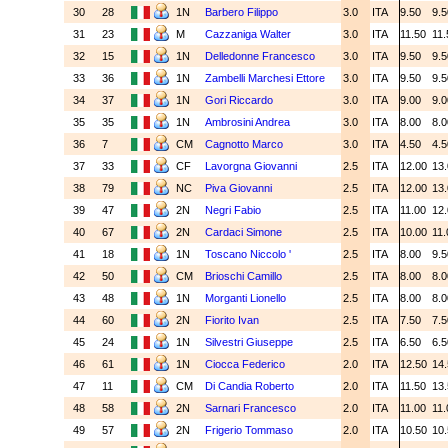
30
28
1N
Barbero Filippo
3.0
ITA
9.50
9.
31
23
M
Cazzaniga Walter
3.0
ITA
11.50
11
32
15
1N
Delledonne Francesco
3.0
ITA
9.50
9.
33
36
1N
Zambelli Marchesi Ettore
3.0
ITA
9.50
9.
34
37
1N
Gori Riccardo
3.0
ITA
9.00
9.
35
35
1N
Ambrosini Andrea
3.0
ITA
8.00
8.
36
7
CM
Cagnotto Marco
3.0
ITA
4.50
4.
37
33
CF
Lavorgna Giovanni
2.5
ITA
12.00
13
38
79
NC
Piva Giovanni
2.5
ITA
12.00
13
39
47
2N
Negri Fabio
2.5
ITA
11.00
12
40
67
2N
Cardaci Simone
2.5
ITA
10.00
11
41
18
1N
Toscano Niccolo '
2.5
ITA
8.00
9.
42
50
CM
Brioschi Camillo
2.5
ITA
8.00
8.
43
48
1N
Morganti Lionello
2.5
ITA
8.00
8.
44
60
2N
Fiorito Ivan
2.5
ITA
7.50
7.
45
24
1N
Silvestri Giuseppe
2.5
ITA
6.50
6.
46
61
1N
Ciocca Federico
2.0
ITA
12.50
14
47
11
CM
Di Candia Roberto
2.0
ITA
11.50
13
48
58
2N
Sarnari Francesco
2.0
ITA
11.00
11
49
57
2N
Frigerio Tommaso
2.0
ITA
10.50
10