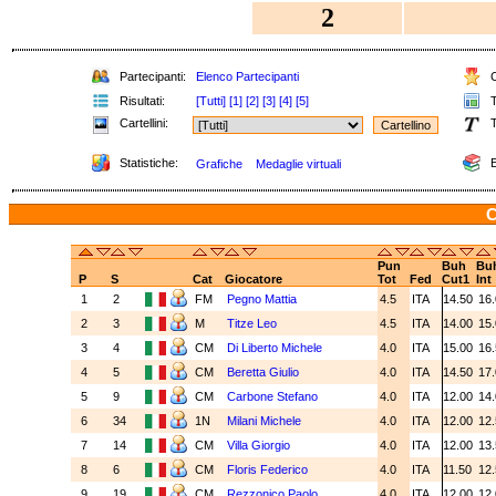
2
Partecipanti:
Elenco Partecipanti
C
Risultati:
[Tutti]
[1]
[2]
[3]
[4]
[5]
T
Cartellini:
T
Statistiche:
E
Grafiche
Medaglie virtuali
C
Pun
Buh
Bu
P
S
Cat
Giocatore
Tot
Fed
Cut1
Int
1
2
FM
Pegno Mattia
4.5
ITA
14.50
16
2
3
M
Titze Leo
4.5
ITA
14.00
15
3
4
CM
Di Liberto Michele
4.0
ITA
15.00
16
4
5
CM
Beretta Giulio
4.0
ITA
14.50
17
5
9
CM
Carbone Stefano
4.0
ITA
12.00
14
6
34
1N
Milani Michele
4.0
ITA
12.00
12
7
14
CM
Villa Giorgio
4.0
ITA
12.00
13
8
6
CM
Floris Federico
4.0
ITA
11.50
12
9
19
CM
Rezzonico Paolo
4.0
ITA
12.00
12