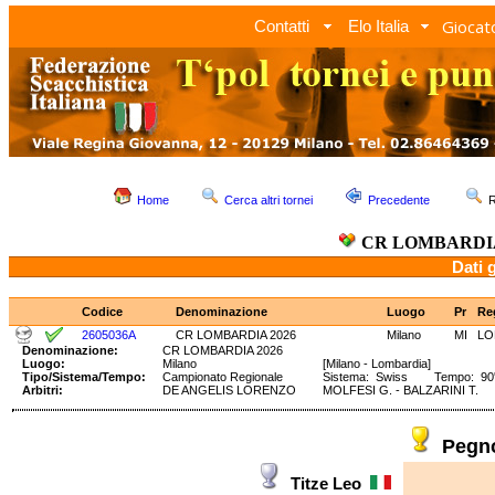
Giocato
Contatti
Elo Italia
Home
Cerca altri tornei
Precedente
R
CR LOMBARDIA
Dati 
Codice
Denominazione
Luogo
Pr
Re
2605036A
CR LOMBARDIA 2026
Milano
MI
LO
Denominazione:
CR LOMBARDIA 2026
Luogo:
Milano
[Milano - Lombardia]
Tipo/Sistema/Tempo:
Campionato Regionale
Sistema: Swiss Tempo: 90' +
Arbitri:
DE ANGELIS LORENZO
MOLFESI G. - BALZARINI T.
Pegn
Titze Leo