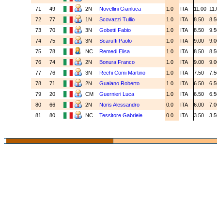
71
49
2N
Novellini Gianluca
1.0
ITA
11.00
11
72
77
1N
Scovazzi Tullio
1.0
ITA
8.50
8.
73
70
3N
Gobetti Fabio
1.0
ITA
8.50
9.
74
75
3N
Scaruffi Paolo
1.0
ITA
9.00
9.
75
78
NC
Remedi Elisa
1.0
ITA
8.50
8.
76
74
2N
Bonura Franco
1.0
ITA
9.00
9.
77
76
3N
Rechi Comi Martino
1.0
ITA
7.50
7.
78
71
2N
Gualano Roberto
1.0
ITA
6.50
6.
79
20
CM
Guernieri Luca
1.0
ITA
6.50
6.
80
66
2N
Noris Alessandro
0.0
ITA
6.00
7.
81
80
NC
Tessitore Gabriele
0.0
ITA
3.50
3.