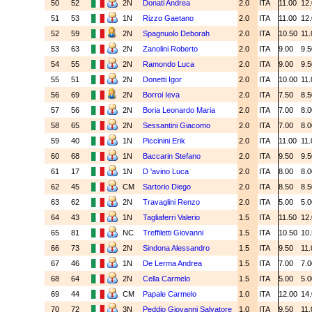
50
52
2N
Donati Andrea
2.0
ITA
11.00
12
51
53
1N
Rizzo Gaetano
2.0
ITA
11.00
12
52
59
2N
Spagnuolo Deborah
2.0
ITA
10.50
11
53
63
2N
Zanolini Roberto
2.0
ITA
9.00
9.
54
55
2N
Ramondo Luca
2.0
ITA
9.00
9.
55
51
2N
Donetti Igor
2.0
ITA
10.00
11
56
69
2N
Borroi Ieva
2.0
ITA
7.50
8.
57
56
2N
Boria Leonardo Maria
2.0
ITA
7.00
8.
58
65
2N
Sessantini Giacomo
2.0
ITA
7.00
8.
59
40
1N
Piccinini Erik
2.0
ITA
11.00
11
60
68
1N
Baccarin Stefano
2.0
ITA
9.50
9.
61
17
1N
D 'avino Luca
2.0
ITA
8.00
8.
62
45
CM
Sartorio Diego
2.0
ITA
8.50
8.
63
62
2N
Travaglini Renzo
2.0
ITA
5.00
5.
64
43
1N
Tagliaferri Valerio
1.5
ITA
11.50
12
65
81
NC
Treffiletti Giovanni
1.5
ITA
10.50
10
66
73
2N
Sindona Alessandro
1.5
ITA
9.50
11
67
46
1N
De Lerma Andrea
1.5
ITA
7.00
7.
68
64
2N
Cella Carmelo
1.5
ITA
5.00
5.
69
44
CM
Papale Carmelo
1.0
ITA
12.00
14
70
72
3N
Peddio Giovanni Salvatore
1.0
ITA
9.50
11