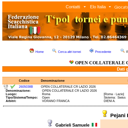
Giocato
Contatti
Elo Italia
Home
Cerca altri tornei
Precedente
R
OPEN COLLATERALE C
Dati 
Codice
Denominazione
2605038B
OPEN COLLATERALE CR LAZIO 2026
Denominazione:
OPEN COLLATERALE CR LAZIO 2026
Luogo:
Roma
[Roma - Lazio]
Tipo/Sistema/Tempo:
Open
Sistema: Swiss
Arbitri:
VORANO FRANCA
DIENI A.
Pejani
Gabrieli Samuele