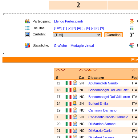
2
Partecipanti:
Elenco Partecipanti
C
Risultati:
[Tutti]
[1]
[2]
[3]
[4]
[5]
[6]
[7]
[8]
[9]
T
Cartellini:
T
Statistiche:
E
Grafiche
Medaglie virtuali
Ele
S
Cat
Giocatore
Fed
11
2N
Abuhamdieh Nando
ITA
18
NC
Boncompagni Del Vall Crist
ITA
17
NC
Boncompagni Del Vall Loren
ITA
14
2N
Buffoni Emilia
ITA
19
NC
Camaioni Damiano
ITA
1
2N
Constantin Nicola Gabriele
ITA
20
NC
Di Martino Simone
ITA
21
NC
Di Marzio Carlo
ITA
22
NC
Diotallevi Jacopo
ITA