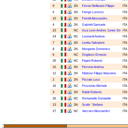
9
2N
Ferrari Bellisario Filippo
ITA
5
2N
Fiengo Lorenzo
ITA
10
2N
Fiorelli Alessandro
ITA
4
2N
Gabrieli Samuele
ITA
23
NC
Inca Leon Andres Junior Do
ITA
24
NC
Leonardi Andrea
ITA
7
2N
Leotta Salvatore
ITA
8
2N
Morgante Domenico
ITA
6
NC
Ongtioco Ernesto
ITA
25
NC
Pejani Roberto
ITA
15
3N
Perrone Andrea
ITA
12
2N
Pipitone Filippo Massimo
ITA
2
2N
Pizzala Luca
ITA
16
NC
Proverbio Michele
ITA
3
2N
Rabiti Roberto
ITA
26
NC
Romaniello Donatello
ITA
13
3N
Scafe ' Stefano
ITA
27
NC
Vaccaro Alessandro
ITA