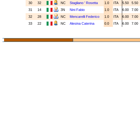
30
32
NC
Stagliano ' Rosetta
1.0
ITA
5.50
5.50
31
14
3N
Nini Fabio
1.0
ITA
6.00
7.00
32
28
NC
Mencarelli Federico
1.0
ITA
6.00
7.00
33
22
NC
Alesina Caterina
0.0
ITA
6.00
7.00