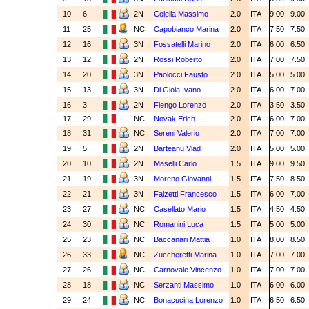
10
6
2N
Colella Massimo
2.0
ITA
9.00
9.00
11
25
NC
Capobianco Marina
2.0
ITA
7.50
7.50
12
16
3N
Fossatelli Marino
2.0
ITA
6.00
6.50
13
12
2N
Rossi Roberto
2.0
ITA
7.00
7.50
14
20
3N
Paolocci Fausto
2.0
ITA
5.00
5.00
15
13
3N
Di Gioia Ivano
2.0
ITA
6.00
7.00
16
3
2N
Fiengo Lorenzo
2.0
ITA
3.50
3.50
17
29
NC
Novak Erich
2.0
ITA
6.00
7.00
18
31
NC
Sereni Valerio
2.0
ITA
7.00
7.00
19
5
2N
Barteanu Vlad
2.0
ITA
5.00
5.00
20
10
2N
Maselli Carlo
1.5
ITA
9.00
9.50
21
19
3N
Moreno Giovanni
1.5
ITA
7.50
8.50
22
21
3N
Falzetti Francesco
1.5
ITA
6.00
7.00
23
27
NC
Casellato Mario
1.5
ITA
4.50
4.50
24
30
NC
Romanini Luca
1.5
ITA
5.00
5.00
25
23
NC
Baccanari Mattia
1.0
ITA
8.00
8.50
26
33
NC
Zuccheretti Marina
1.0
ITA
7.00
7.00
27
26
NC
Carnovale Vincenzo
1.0
ITA
7.00
7.00
28
18
NC
Serzanti Massimo
1.0
ITA
6.00
6.00
29
24
NC
Bonacucina Lorenzo
1.0
ITA
6.50
6.50