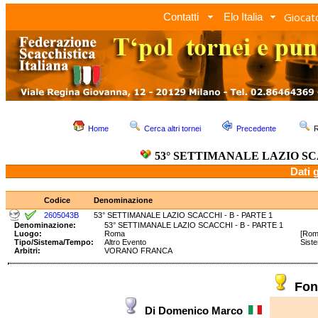
Giocato
Contatti
Elo Italia
Home
Cerca altri tornei
Precedente
R
53° SETTIMANALE LAZIO SCA
Dati 
Codice
Denominazione
2605043B
53° SETTIMANALE LAZIO SCACCHI - B - PARTE 1
Denominazione:
53° SETTIMANALE LAZIO SCACCHI - B - PARTE 1
Luogo:
Roma
[Rom
Tipo/Sistema/Tempo:
Altro Evento
Sist
Arbitri:
VORANO FRANCA
Fon
Di Domenico Marco