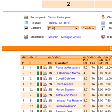
2
Partecipanti:
Elenco Partecipanti
Clas
Risultati:
[Tutti]
[1]
[2]
[3]
[4]
Tabe
Cartellini:
Tra
Statistiche:
E-B
Grafiche
Medaglie virtuali
C
Pun
Buh
Buh
P
S
Cat
Giocatore
Tot
Fed
Cut1
Int
1
4
2N
Fontana Alessandro
4.0
ITA
8.50
11.0
2
1
1N
Di Domenico Marco
4.0
ITA
8.00
9.50
3
2
2N
Covelli Gabriele
3.0
ITA
9.50
11.0
4
9
2N
Penza Michele
3.0
ITA
7.00
7.00
5
11
2N
Moroni Eugenio
3.0
ITA
8.00
9.00
6
7
2N
Antonuccio Pietro
3.0
ITA
7.00
8.00
7
8
2N
Iannuzzi Foti Roberto
3.0
ITA
7.00
7.50
8
17
NC
Gubitoso Antonio
3.0
ITA
7.00
7.50
9
15
3N
Paolucci Dario
2.5
ITA
8.50
9.50