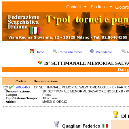
Giocato
Contatti
Elo Italia
Home
Cerca altri tornei
Precedente
R
19° SETTIMANALE MEMORIAL SALVAT
Dati 
Codice
Denominazione
2605046B
19° SETTIMANALE MEMORIAL SALVATORE NOBILE - B - PARTE 
Denominazione:
19° SETTIMANALE MEMORIAL SALVATORE NOBILE - B 
Luogo:
Roma
Tipo/Sistema/Tempo:
Altro Evento
Arbitri:
MARZI GIORGIO
Di
Quagliani Federico