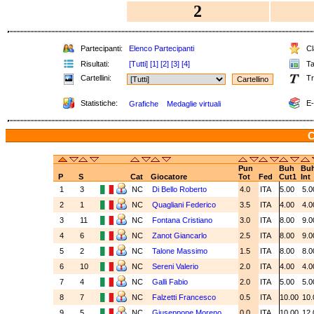
2
Partecipanti:
Elenco Partecipanti
Cla
Risultati:
[Tutti]
[1]
[2]
[3]
[4]
Tab
Cartellini:
Tr
Statistiche:
E-
Grafiche
Medaglie virtuali
C
Pun
Buh
Bu
P
S
Cat
Giocatore
Tot
Fed
Cut1
Int
1
3
NC
Di Bello Roberto
4.0
ITA
5.00
5.
2
1
NC
Quagliani Federico
3.5
ITA
4.00
4.
3
11
NC
Fontana Cristiano
3.0
ITA
8.00
9.
4
6
NC
Zanot Giancarlo
2.5
ITA
8.00
9.
5
2
NC
Talone Massimo
1.5
ITA
8.00
8.
6
10
NC
Sereni Valerio
2.0
ITA
4.00
4.
7
4
NC
Galli Fabio
2.0
ITA
5.00
5.
8
7
NC
Falzetti Francesco
0.5
ITA
10.00
10
9
5
NC
Giuseppone Moreno
0.0
ITA
10.00
12