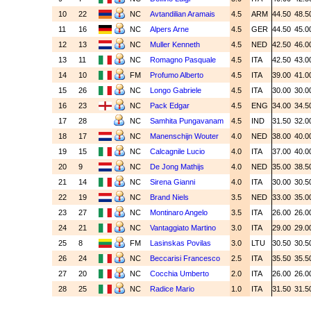
10
22
NC
Avtandilian Aramais
4.5
ARM
44.50
48.5
11
16
NC
Alpers Arne
4.5
GER
44.50
45.0
12
13
NC
Muller Kenneth
4.5
NED
42.50
46.0
13
11
NC
Romagno Pasquale
4.5
ITA
42.50
43.0
14
10
FM
Profumo Alberto
4.5
ITA
39.00
41.0
15
26
NC
Longo Gabriele
4.5
ITA
30.00
30.0
16
23
NC
Pack Edgar
4.5
ENG
34.00
34.5
17
28
NC
Samhita Pungavanam
4.5
IND
31.50
32.0
18
17
NC
Manenschijn Wouter
4.0
NED
38.00
40.0
19
15
NC
Calcagnile Lucio
4.0
ITA
37.00
40.0
20
9
NC
De Jong Mathijs
4.0
NED
35.00
38.5
21
14
NC
Sirena Gianni
4.0
ITA
30.00
30.5
22
19
NC
Brand Niels
3.5
NED
33.00
35.0
23
27
NC
Montinaro Angelo
3.5
ITA
26.00
26.0
24
21
NC
Vantaggiato Martino
3.0
ITA
29.00
29.0
25
8
FM
Lasinskas Povilas
3.0
LTU
30.50
30.5
26
24
NC
Beccarisi Francesco
2.5
ITA
35.50
35.5
27
20
NC
Cocchia Umberto
2.0
ITA
26.00
26.0
28
25
NC
Radice Mario
1.0
ITA
31.50
31.5