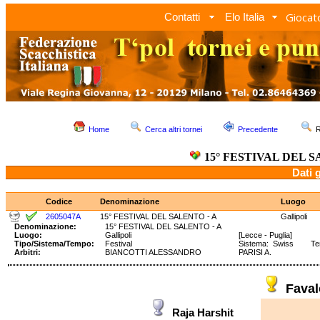
Giocato
Contatti
Elo Italia
Home
Cerca altri tornei
Precedente
R
15° FESTIVAL DEL S
Dati 
Codice
Denominazione
Luogo
2605047A
15° FESTIVAL DEL SALENTO - A
Gallipoli
Denominazione:
15° FESTIVAL DEL SALENTO - A
Luogo:
Gallipoli
[Lecce - Puglia]
Tipo/Sistema/Tempo:
Festival
Sistema: Swiss Tempo
Arbitri:
BIANCOTTI ALESSANDRO
PARISI A.
Fava
Raja Harshit