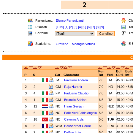
2
Partecipanti:
Elenco Partecipanti
Cla
Risultati:
[Tutti]
[1]
[2]
[3]
[4]
[5]
[6]
[7]
[8]
[9]
Tab
Cartellini:
Tra
Statistiche:
E-B
Grafiche
Medaglie virtuali
C
Pun
Buh
Buh
P
S
Cat
Giocatore
Tot
Fed
Cut1
Int
1
3
IM
Favaloro Andrea
7.0
ITA
45.00
49.0
2
2
GM
Raja Harshit
7.0
IND
44.00
48.5
3
4
FM
Paduano Claudio
7.0
ITA
43.50
45.5
4
1
GM
Brunello Sabino
6.5
ITA
45.00
49.0
5
12
NC
Haan Gertjan
5.5
NED
38.00
40.0
6
6
NC
Pellizzieri Fabio Angelo
5.5
ITA
36.00
38.5
7
18
NC
Cayonlu Arda
5.0
TUR
42.00
46.0
8
5
WIM
Haussernot Cecile
5.0
FRA
41.00
44.5
9
7
NC
Delfino Luigi
5.0
ITA
40.00
42.5