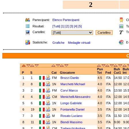
2
Partecipanti:
Elenco Partecipanti
Cl
Risultati:
[Tutti]
[1]
[2]
[3]
[4]
[5]
Ta
Cartellini:
Tr
Statistiche:
E-
Grafiche
Medaglie virtuali
C
Pun
Buh
Buh
P
S
Cat
Giocatore
Tot
Fed
Cut1
Int
1
1
FM
Brozzi Danilo
4.5
ITA
14.50
17.
2
8
1N
Marchetti Michael
4.0
ITA
12.00
12.
3
2
FM
Corvi Marco
4.0
ITA
13.50
15.
4
4
CM
Menichelli Alessandro
4.0
ITA
12.00
14.
5
6
1N
Longo Gabriele
4.0
ITA
12.00
14.
6
19
1N
Fontanella Daniel
3.5
ITA
12.00
14.
7
3
M
Rosato Luciano
3.5
ITA
11.50
13.
8
11
1N
Biondi Massimo
3.5
ITA
9.00
9.0
9
7
CM
Trebeschi Andrea
3.0
ITA
14.50
16.