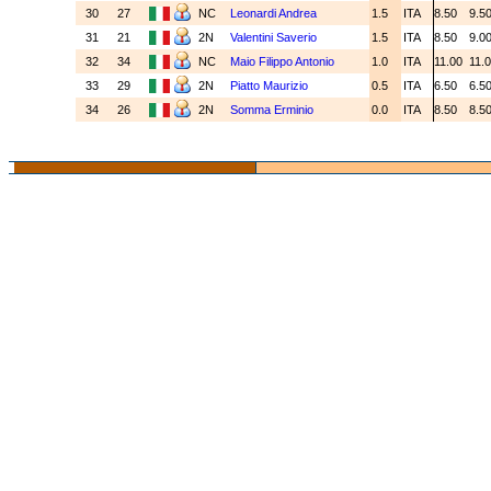
30
27
NC
Leonardi Andrea
1.5
ITA
8.50
9.5
31
21
2N
Valentini Saverio
1.5
ITA
8.50
9.0
32
34
NC
Maio Filippo Antonio
1.0
ITA
11.00
11.
33
29
2N
Piatto Maurizio
0.5
ITA
6.50
6.5
34
26
2N
Somma Erminio
0.0
ITA
8.50
8.5