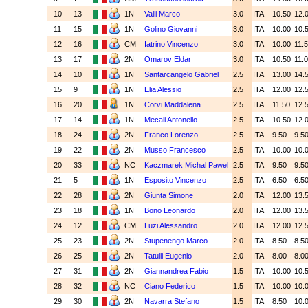
10
13
1N
Valli Marco
3.0
ITA
10.50
12.
11
15
1N
Golino Giovanni
3.0
ITA
10.00
10.
12
16
CM
Iatrino Vincenzo
3.0
ITA
10.00
11.
13
17
2N
Omarov Eldar
3.0
ITA
10.50
11.
14
10
1N
Santarcangelo Gabriel
2.5
ITA
13.00
14.
15
9
1N
Elia Alessio
2.5
ITA
12.00
12.
16
20
1N
Corvi Maddalena
2.5
ITA
11.50
12.
17
14
1N
Mecali Antonello
2.5
ITA
10.50
12.
18
24
2N
Franco Lorenzo
2.5
ITA
9.50
9.5
19
22
2N
Musso Francesco
2.5
ITA
10.00
10.
20
33
NC
Kaczmarek Michal Pawel
2.5
ITA
9.50
9.5
21
5
1N
Esposito Vincenzo
2.5
ITA
6.50
6.5
22
28
2N
Giunta Simone
2.0
ITA
12.00
13.
23
18
1N
Bono Leonardo
2.0
ITA
12.00
13.
24
12
CM
Luzi Alessandro
2.0
ITA
12.00
12.
25
23
2N
Stupenengo Marco
2.0
ITA
8.50
8.5
26
25
2N
Tatulli Eugenio
2.0
ITA
8.00
8.0
27
31
2N
Giannandrea Fabio
1.5
ITA
10.00
10.
28
32
NC
Ciano Federico
1.5
ITA
10.00
10.
29
30
2N
Navarra Stefano
1.5
ITA
8.50
10.