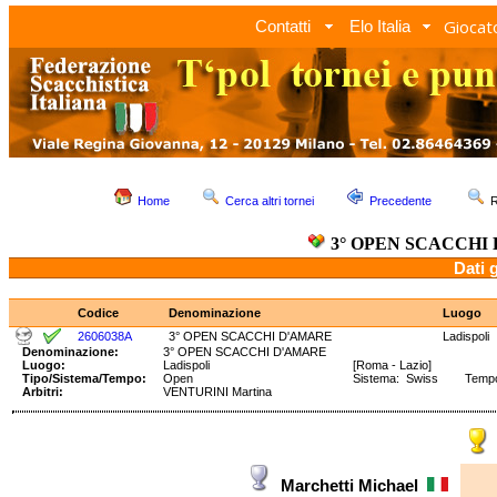
Giocato
Contatti
Elo Italia
Home
Cerca altri tornei
Precedente
R
3° OPEN SCACCHI
Dati 
Codice
Denominazione
Luogo
2606038A
3° OPEN SCACCHI D'AMARE
Ladispoli
Denominazione:
3° OPEN SCACCHI D'AMARE
Luogo:
Ladispoli
[Roma - Lazio]
Tipo/Sistema/Tempo:
Open
Sistema: Swiss Tempo: 
Arbitri:
VENTURINI Martina
Marchetti Michael