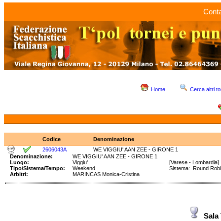
Conta
Home
Cerca altri to
Codice
Denominazione
2606043A
WE VIGGIU' AAN ZEE - GIRONE 1
Denominazione:
WE VIGGIU' AAN ZEE - GIRONE 1
Luogo:
Viggiu'
[Varese - Lombardia]
Tipo/Sistema/Tempo:
Weekend
Sistema: Round Ro
Arbitri:
MARINCAS Monica-Cristina
Sala