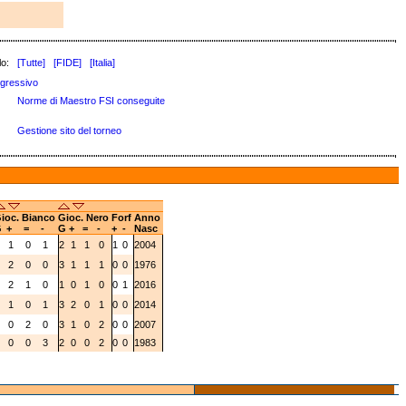
lo:
[Tutte]
[FIDE]
[Italia]
gressivo
Norme di Maestro FSI conseguite
Gestione sito del torneo
ioc. Bianco
Gioc. Nero
Forf
Anno
G
+
=
-
G
+
=
-
+
-
Nasc
2
1
0
1
2
1
1
0
1
0
2004
2
2
0
0
3
1
1
1
0
0
1976
3
2
1
0
1
0
1
0
0
1
2016
2
1
0
1
3
2
0
1
0
0
2014
2
0
2
0
3
1
0
2
0
0
2007
3
0
0
3
2
0
0
2
0
0
1983