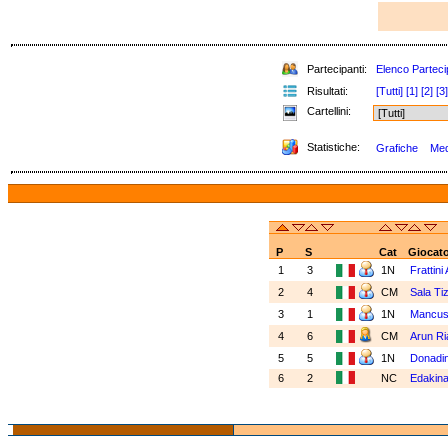
Partecipanti:
Elenco Parteci
Risultati:
[Tutti]
[1]
[2]
[3]
Cartellini:
Statistiche:
Grafiche
Med
P
S
Cat
Giocato
1
3
1N
Frattini
2
4
CM
Sala Ti
3
1
1N
Mancuso
4
6
CM
Arun Ri
5
5
1N
Donadin
6
2
NC
Edakina