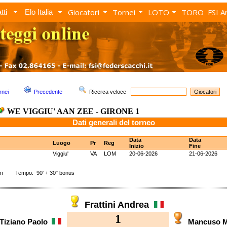
Giocatori
Tornei
LOTO
TORO
FSI A
tti
Elo Italia
rnei
Precedente
Ricerca veloce
WE VIGGIU' AAN ZEE - GIRONE 1
Dati generali del torneo
Data
Data
Luogo
Pr
Reg
Inizio
Fine
Viggiu'
VA
LOM
20-06-2026
21-06-2026
bin Tempo: 90' + 30" bonus
Frattini Andrea
1
 Tiziano Paolo
Mancuso M