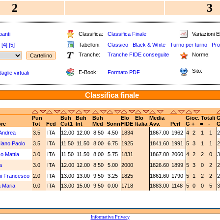
2
3
panti
Classifica:
Classifica Finale
Variazioni E
[4]
[5]
Tabelloni:
Classico
Black & White
Turno per turno
Pro
Tranche:
Tranche FIDE conseguite
Norme:
Sito:
E-Book:
Formato PDF
aglie virtuali
Classifica finale
Pun
Buh
Buh
Buh
Elo
Elo
Media
Gioc. Totali
G
re
Tot
Fed
Cut1
Int
Med
Sonn
FIDE
Italia
Avv.
Perf
G
+
=
-
 Andrea
3.5
ITA
12.00
12.00
8.50
4.50
1834
1867.00
1962
4
2
1
1
ziano Paolo
3.5
ITA
11.50
11.50
8.00
6.75
1925
1841.60
1991
5
3
1
1
 Mattia
3.0
ITA
11.50
11.50
8.00
5.75
1831
1867.00
2060
4
2
2
0
a
3.0
ITA
12.00
12.00
8.50
5.00
2000
1826.60
1899
5
3
0
2
i Francesco
2.0
ITA
13.00
13.00
9.50
3.25
1825
1861.60
1790
5
1
2
2
 Maria
0.0
ITA
13.00
15.00
9.50
0.00
1718
1883.00
1148
5
0
0
5
Informativa Privacy