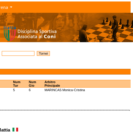
rena
Num
Num
Arbitro
Tur
Gio
Principale
5
6
MARINCAS Monica-Cristina
attia