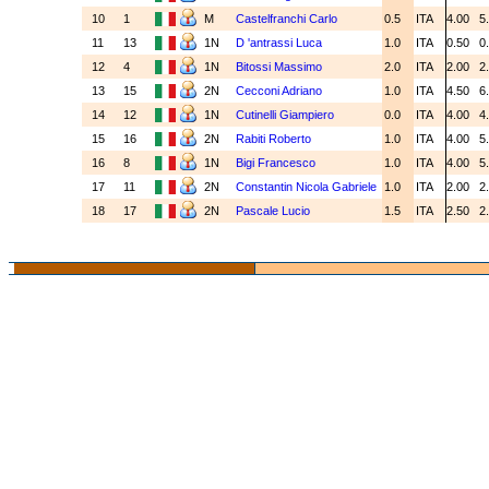
10
1
M
Castelfranchi Carlo
0.5
ITA
4.00
5
11
13
1N
D 'antrassi Luca
1.0
ITA
0.50
0
12
4
1N
Bitossi Massimo
2.0
ITA
2.00
2
13
15
2N
Cecconi Adriano
1.0
ITA
4.50
6
14
12
1N
Cutinelli Giampiero
0.0
ITA
4.00
4
15
16
2N
Rabiti Roberto
1.0
ITA
4.00
5
16
8
1N
Bigi Francesco
1.0
ITA
4.00
5
17
11
2N
Constantin Nicola Gabriele
1.0
ITA
2.00
2
18
17
2N
Pascale Lucio
1.5
ITA
2.50
2