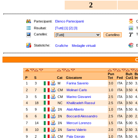
2
Partecipanti:
Elenco Partecipanti
C
Risultati:
[Tutti]
[1]
[2]
[3]
T
Cartellini:
T
Statistiche:
E
Grafiche
Medaglie virtuali
C
Pun
Buh
B
P
S
Cat
Giocatore
Tot
Fed
Cut1
In
1
3
M
Farina Saverio
3.0
ITA
2.50
3
2
7
CM
Molinari Carlo
1.0
ITA
3.50
4
3
5
CM
Marino Giovanni
2.5
ITA
3.50
4
4
18
NC
Khalilzadeh Rassul
2.5
ITA
3.50
4
5
9
1N
Alati Alberto
1.0
ITA
5.50
6
6
6
1N
Boccardi Alessandro
2.5
ITA
2.00
2
7
14
1N
Mercuri Lorenzo
1.5
ITA
5.00
5
8
10
1N
Sarno Valerio
2.0
ITA
2.50
3
9
2
CM
Pala Giorgio
1.0
ITA
5.50
6