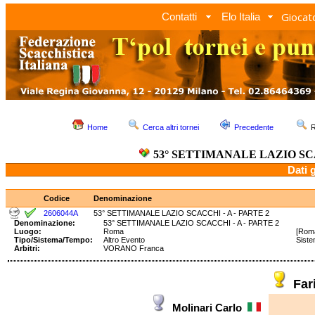
Giocato
Contatti
Elo Italia
Home
Cerca altri tornei
Precedente
R
53° SETTIMANALE LAZIO SCA
Dati 
Codice
Denominazione
2606044A
53° SETTIMANALE LAZIO SCACCHI - A - PARTE 2
Denominazione:
53° SETTIMANALE LAZIO SCACCHI - A - PARTE 2
Luogo:
Roma
[Roma
Tipo/Sistema/Tempo:
Altro Evento
Sist
Arbitri:
VORANO Franca
Far
Molinari Carlo