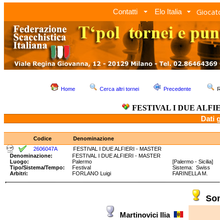
Giocato
Contatti
Elo Italia
Home
Cerca altri tornei
Precedente
R
FESTIVAL I DUE ALFI
Dati 
Codice
Denominazione
2606047A
FESTIVAL I DUE ALFIERI - MASTER
Denominazione:
FESTIVAL I DUE ALFIERI - MASTER
Luogo:
Palermo
[Palermo - Sicilia]
Tipo/Sistema/Tempo:
Festival
Sistema: Swiss T
Arbitri:
FORLANO Luigi
FARINELLA M.
So
Martinovici Ilia