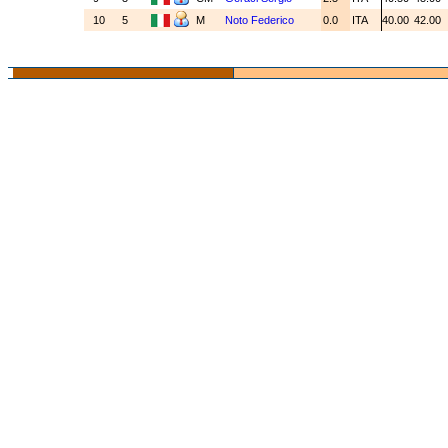
10
5
M
Noto Federico
0.0
ITA
40.00
42.00