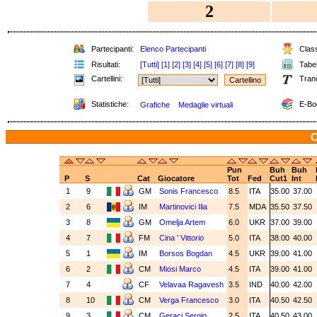
2
Partecipanti:
Elenco Partecipanti
Class
Risultati:
[Tutti]
[1]
[2]
[3]
[4]
[5]
[6]
[7]
[8]
[9]
Tabel
Cartellini:
Tran
Statistiche:
E-Bo
Grafiche
Medaglie virtuali
C
Pun
Buh
Buh
P
S
Cat
Giocatore
Tot
Fed
Cut1
Int
1
9
GM
Sonis Francesco
8.5
ITA
35.00
37.00
2
6
IM
Martinovici Ilia
7.5
MDA
35.50
37.50
3
8
GM
Omelja Artem
6.0
UKR
37.00
39.00
4
7
FM
Cina ' Vittorio
5.0
ITA
38.00
40.00
5
1
IM
Borsos Bogdan
4.5
UKR
39.00
41.00
6
2
CM
Miosi Marco
4.5
ITA
39.00
41.00
7
4
CF
Velavaa Ragavesh
3.5
IND
40.00
42.00
8
10
CM
Verga Francesco
3.0
ITA
40.50
42.50
9
3
CM
Geraci Sergio
2.5
ITA
40.50
43.00