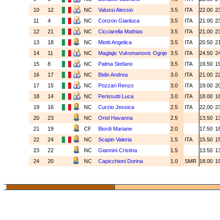
10
12
NC
Valussi Alessio
3.5
ITA
22.00
2
11
4
NC
Conzon Gianluca
3.5
ITA
21.00
2
12
21
NC
Cicciarella Mathias
3.5
ITA
21.00
2
13
18
NC
Miotti Angelica
3.5
ITA
20.50
2
14
11
NC
Maglajic Vukomanovic Ognje
3.5
ITA
24.50
2
15
8
NC
Palma Stefano
3.5
ITA
19.50
1
16
17
NC
Bidin Andrea
3.0
ITA
21.00
2
17
15
NC
Pozzari Renzo
3.0
ITA
19.00
2
18
14
NC
Perissutti Luca
3.0
ITA
18.00
1
19
16
NC
Curzio Jessica
2.5
ITA
22.00
2
20
23
NC
Oriol Havanna
2.5
13.50
1
21
19
CF
Biordi Mariane
2.0
17.50
1
22
24
NC
Scapin Valeria
1.5
ITA
15.50
1
23
22
NC
Giannini Cristina
1.5
13.50
1
24
20
NC
Capicchioni Dorina
1.0
SMR
18.00
1