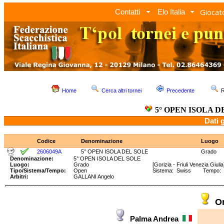
Giocato
Contatti
Elo Italia
Home
Cerca altri tornei
Precedente
R
5° OPEN ISOLA D
Dati 
Codice
Denominazione
Luogo
2606049A
5° OPEN ISOLA DEL SOLE
Grado
Denominazione:
5° OPEN ISOLA DEL SOLE
Luogo:
Grado
[Gorizia - Friuli Venezia Giulia
Tipo/Sistema/Tempo:
Open
Sistema: Swiss Tempo: 90
Arbitri:
GALLANI Angelo
O
Palma Andrea