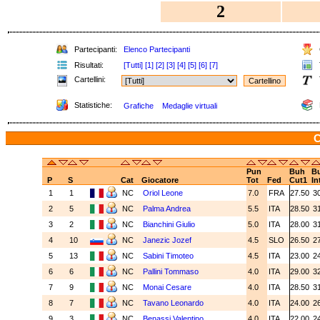
2
Partecipanti:
Elenco Partecipanti
Risultati:
[Tutti]
[1]
[2]
[3]
[4]
[5]
[6]
[7]
Cartellini:
Statistiche:
Grafiche
Medaglie virtuali
C
Pun
Buh
B
P
S
Cat
Giocatore
Tot
Fed
Cut1
In
1
1
NC
Oriol Leone
7.0
FRA
27.50
3
2
5
NC
Palma Andrea
5.5
ITA
28.50
3
3
2
NC
Bianchini Giulio
5.0
ITA
28.00
3
4
10
NC
Janezic Jozef
4.5
SLO
26.50
2
5
13
NC
Sabini Timoteo
4.5
ITA
23.00
2
6
6
NC
Pallini Tommaso
4.0
ITA
29.00
3
7
9
NC
Monai Cesare
4.0
ITA
28.50
3
8
7
NC
Tavano Leonardo
4.0
ITA
24.00
2
9
3
NC
Benassi Valentino
4.0
ITA
22.00
2