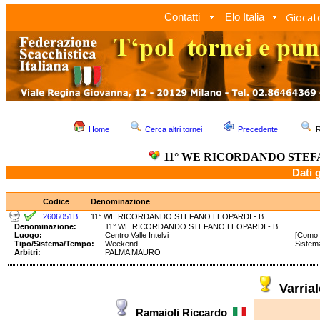
Giocato
Contatti
Elo Italia
Home
Cerca altri tornei
Precedente
R
11° WE RICORDANDO STEF
Dati 
Codice
Denominazione
2606051B
11° WE RICORDANDO STEFANO LEOPARDI - B
Denominazione:
11° WE RICORDANDO STEFANO LEOPARDI - B
Luogo:
Centro Valle Intelvi
[Como 
Tipo/Sistema/Tempo:
Weekend
Sistem
Arbitri:
PALMA MAURO
Varria
Ramaioli Riccardo