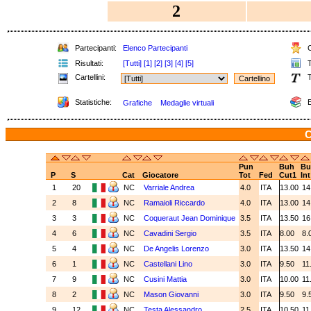
2
Partecipanti:
Elenco Partecipanti
C
Risultati:
[Tutti]
[1]
[2]
[3]
[4]
[5]
T
Cartellini:
T
Statistiche:
E
Grafiche
Medaglie virtuali
C
Pun
Buh
Bu
P
S
Cat
Giocatore
Tot
Fed
Cut1
Int
1
20
NC
Varriale Andrea
4.0
ITA
13.00
14
2
8
NC
Ramaioli Riccardo
4.0
ITA
13.00
14
3
3
NC
Coqueraut Jean Dominique
3.5
ITA
13.50
16
4
6
NC
Cavadini Sergio
3.5
ITA
8.00
8.
5
4
NC
De Angelis Lorenzo
3.0
ITA
13.50
14
6
1
NC
Castellani Lino
3.0
ITA
9.50
11
7
9
NC
Cusini Mattia
3.0
ITA
10.00
11
8
2
NC
Mason Giovanni
3.0
ITA
9.50
9.
9
12
NC
Testa Alessandro
2.5
ITA
10.50
11