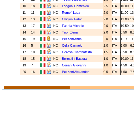
10
18
NC
Longoni Domenico
2.5
ITA
10.00
11
11
11
NC
Rome ' Luca
2.0
ITA
11.00
13
12
13
NC
Chigioni Fabio
2.0
ITA
12.00
13
13
17
NC
Fasola Michele
2.0
ITA
10.50
10
14
14
NC
Tuor Elena
2.0
ITA
8.50
8.
15
19
NC
Pezzoni Anna
2.0
ITA
11.00
11
16
5
NC
Cella Carmelo
2.0
ITA
6.00
6.
17
10
NC
Ceresa Giambattista
1.5
ITA
8.50
8.
18
15
NC
Bormolini Battista
1.0
ITA
10.00
11
19
7
NC
Ceriani Giovanni
1.0
ITA
4.50
4.
20
16
NC
Pezzoni Alexander
0.5
ITA
7.50
7.