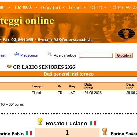
Giocatori
Tornei
LOTO
TORO
FSI A
tti
Elo Italia
rnei
Precedente
Ricerca veloce
CR LAZIO SENIORES 2026
Dati generali del torneo
Data
Data
Luogo
Pr
Reg
Inizio
Fine
Fiuggi
FR
LAZ
26-06-2026
28-06-
0' + 30" bonus
Rosato Luciano
1
arino Fabio
Farina Save