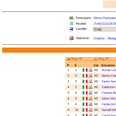
Partecipanti:
Elenco Partecipan
Risultati:
[Tutti]
[1]
[2]
[3]
[4
Cartellini:
Statistiche:
Grafiche
Medagli
P
S
Cat
Giocatore
1
1
NC
Rosato Luc
2
6
NC
Marino Fab
3
3
NC
Farina Sav
4
2
NC
Calabrese 
5
9
NC
Fontana Al
6
5
NC
Iatrino Vin
7
4
NC
Fantazzini 
8
10
NC
Vannelli Vitt
9
7
NC
Carola Pao