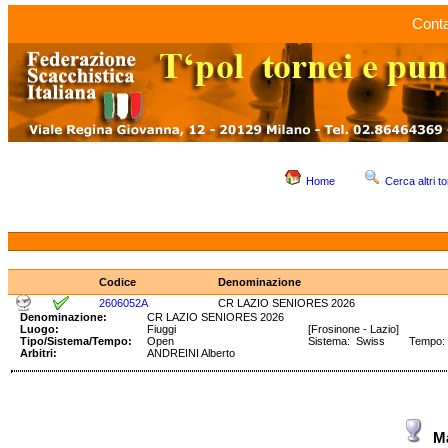
Conta
Home
Cerca altri to
Codice
Denominazione
2606052A
CR LAZIO SENIORES 2026
Denominazione:
CR LAZIO SENIORES 2026
Luogo:
Fiuggi
[Frosinone - Lazio]
Tipo/Sistema/Tempo:
Open
Sistema: Swiss Tempo: 9
Arbitri:
ANDREINI Alberto
M