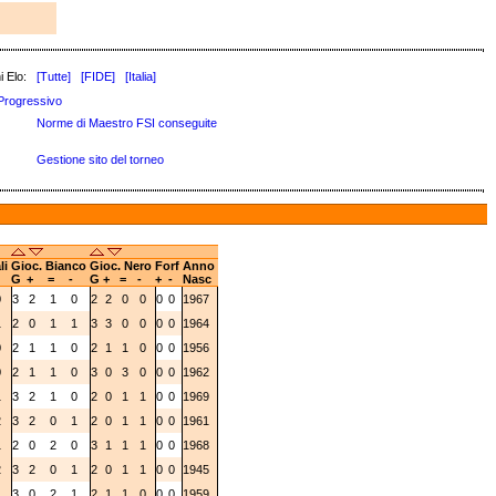
i Elo:
[Tutte]
[FIDE]
[Italia]
Progressivo
Norme di Maestro FSI conseguite
Gestione sito del torneo
li
Gioc. Bianco
Gioc. Nero
Forf
Anno
G
+
=
-
G
+
=
-
+
-
Nasc
0
3
2
1
0
2
2
0
0
0
0
1967
1
2
0
1
1
3
3
0
0
0
0
1964
0
2
1
1
0
2
1
1
0
0
0
1956
0
2
1
1
0
3
0
3
0
0
0
1962
1
3
2
1
0
2
0
1
1
0
0
1969
2
3
2
0
1
2
0
1
1
0
0
1961
1
2
0
2
0
3
1
1
1
0
0
1968
2
3
2
0
1
2
0
1
1
0
0
1945
1
3
0
2
1
2
1
1
0
0
0
1959