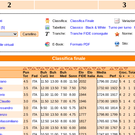
2
3
ti
Classifica:
Classifica Finale
Variazion
]
[5]
Tabelloni:
Classico
Black & White
Turno per turno
Tranche:
Tranche FIDE conseguite
Norme:
Sito:
E-Book:
Formato PDF
e virtuali
Classifica finale
Pun
Buh
Buh
Buh
Elo
Elo
Media
Gioc. Tota
Tot
Fed
Cut1
Int
Med
Sonn
FIDE
Italia
Avv.
Perf
G
+
=
-
iano
4.5
ITA
11.50
13.00
8.00
11.50
2032
1796.00
2162
5
4
1
io
3.5
ITA
12.00
13.50
7.50
7.50
1750
1732.60
1922
5
3
1
erio
3.5
ITA
11.00
11.00
7.50
8.00
1944
1724.00
1917
4
2
2
Claudio
3.0
ITA
11.50
12.50
7.00
6.75
1946
1730.80
1803
5
1
4
essandro
3.0
ITA
9.50
11.00
6.50
5.75
1674
1701.60
1814
5
2
2
cenzo
2.5
ITA
12.50
13.50
8.00
4.75
1777
1798.80
1799
5
2
1
Massimiliano
2.5
ITA
12.50
14.50
8.00
6.00
1817
1765.60
1766
5
1
3
orio
2.5
ITA
12.00
13.50
8.50
6.00
1656
1767.00
1767
5
2
1
lo
2.5
ITA
10.50
11.00
7.50
5.00
1713
1747.60
1788
5
1
3