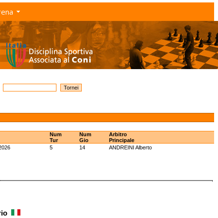
rena
Num
Num
Arbitro
Tur
Gio
Principale
2026
5
14
ANDREINI Alberto
rio