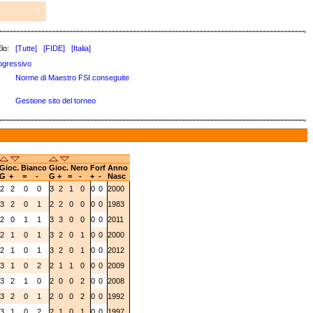
lo:
[Tutte]
[FIDE]
[Italia]
ogressivo
Norme di Maestro FSI conseguite
Gestione sito del torneo
Gioc. Bianco
Gioc. Nero
Forf
Anno
G
+
=
-
G
+
=
-
+
-
Nasc
2
2
0
0
3
2
1
0
0
0
2000
3
2
0
1
2
2
0
0
0
0
1983
2
0
1
1
3
3
0
0
0
0
2011
2
1
0
1
3
2
0
1
0
0
2000
2
1
0
1
3
2
0
1
0
0
2012
3
1
0
2
2
1
1
0
0
0
2009
3
2
1
0
2
0
0
2
0
0
2008
3
2
0
1
2
0
0
2
0
0
1992
3
1
0
2
2
1
0
1
0
0
1997