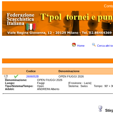
Conta
Home
Cerca altri to
Codice
Denominazione
2606052B
OPEN FIUGGI 2026
Denominazione:
OPEN FIUGGI 2026
Luogo:
Fiuggi
[Frosinone - Lazio]
Tipo/Sistema/Tempo:
Open
Sistema: Swiss Tempo: 90' + 30
Arbitri:
ANDREINI Alberto
Stir