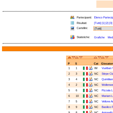
Partecipanti:
Elenco Partecip
Risultati:
[Tutti]
[1]
[2]
[3]
Cartellini:
Statistiche:
Grafiche
Meda
P
S
Cat
Giocator
1
1
IM
Vuelban V
2
3
NC
Stirpe Cl
3
4
NC
Quintilia
4
2
NC
Wollenwe
5
6
NC
Pizzala 
6
10
NC
Mariani 
7
5
NC
Vellone 
8
9
NC
Basilico 
9
8
NC
Antonelli