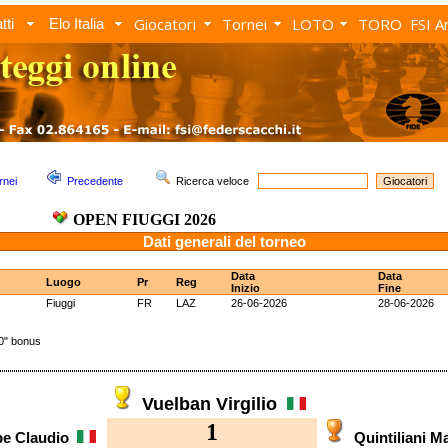
Giocatori
Tornei
LOTO
TORO
FSI A
tti
Elo Italia
rnei
Precedente
Ricerca veloce
OPEN FIUGGI 2026
Dati generali del torneo
Data
Data
Luogo
Pr
Reg
Inizio
Fine
Fiuggi
FR
LAZ
26-06-2026
28-06-2026
" bonus
Vuelban Virgilio
1
pe Claudio
Quintiliani 