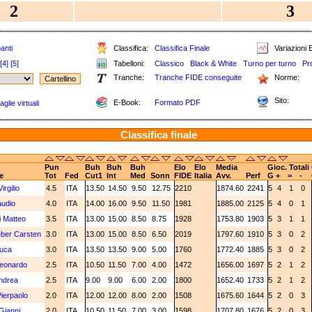
2
3
anti
Classifica:
Classifica Finale
Variazioni E
[4]
[5]
Tabelloni:
Classico
Black & White
Turno per turno
Pr
Tranche:
Tranche FIDE conseguite
Norme:
Sito:
E-Book:
Formato PDF
glie virtuali
Classifica finale
Pun
Buh
Buh
Buh
Elo
Elo
Media
Gioc. Totali
e
Tot
Fed
Cut1
Int
Med
Sonn
FIDE
Italia
Avv.
Perf
G
+
=
-
irgilio
4.5
ITA
13.50
14.50
9.50
12.75
2210
1874.60
2241
5
4
1
0
audio
4.0
ITA
14.00
16.00
9.50
11.50
1981
1885.00
2125
5
4
0
1
ni Matteo
3.5
ITA
13.00
15.00
8.50
8.75
1928
1753.80
1903
5
3
1
1
ber Carsten
3.0
ITA
13.00
15.00
8.50
6.50
2019
1797.60
1910
5
3
0
2
Luca
3.0
ITA
13.50
13.50
9.00
5.00
1760
1772.40
1885
5
3
0
2
Leonardo
2.5
ITA
10.50
11.50
7.00
4.00
1472
1656.00
1697
5
2
1
2
Andrea
2.5
ITA
9.00
9.00
6.00
2.00
1800
1652.40
1733
5
2
1
2
Pierpaolo
2.0
ITA
12.00
12.00
8.00
2.00
1508
1675.60
1644
5
2
0
3
 Gianni
2.0
ITA
10.50
11.50
7.00
3.00
1598
1707.80
1676
5
2
0
3