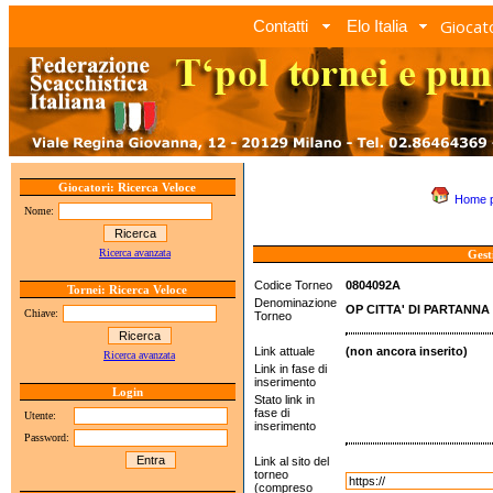
Giocato
Contatti
Elo Italia
Giocatori: Ricerca Veloce
Home 
Nome:
Ricerca avanzata
Gest
Codice Torneo
0804092A
Tornei: Ricerca Veloce
Denominazione
OP CITTA' DI PARTANNA
Chiave:
Torneo
Link attuale
(non ancora inserito)
Ricerca avanzata
Link in fase di
inserimento
Login
Stato link in
fase di
Utente:
inserimento
Password:
Link al sito del
torneo
(compreso