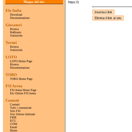
Mappa del sito
https://)
Elo Italia
Download
Documentazione
Giocatori
Ricerca
Raffronto
Statistiche
Tornei
Ricerca
Statistiche
LOTO
LOTO Home Page
Ricerca
Documentazione
TORO
TORO Home Page
FSI Arena
FSI Arena Home Page
Elo Online FSI Arena
Contatti
Contatti
Tutti i comunicati
Sito FSI
Sito Settore Arbitrale
FIDE
ECU
CONI
Email
Home