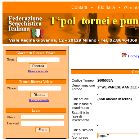
Giocato
Contatti
Elo Italia
Giocatori: Ricerca Veloce
Home 
Nome:
Ricerca avanzata
Gest
Codice Torneo
2605033A
Tornei: Ricerca Veloce
Denominazione
2° WE VARESE AAN ZEE 
Chiave:
Torneo
Link attuale
(non ancora inserito)
Ricerca avanzata
Link in fase di
inserimento
Login
Stato link in
fase di
Utente:
inserimento
Password:
Link al sito del
torneo
(compreso