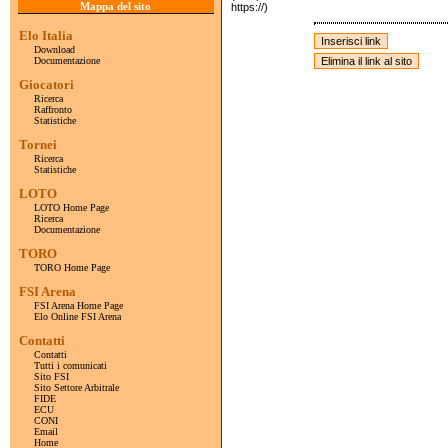
Mappa del sito
https://)
Elo Italia
Download
Documentazione
Giocatori
Ricerca
Raffronto
Statistiche
Tornei
Ricerca
Statistiche
LOTO
LOTO Home Page
Ricerca
Documentazione
TORO
TORO Home Page
FSI Arena
FSI Arena Home Page
Elo Online FSI Arena
Contatti
Contatti
Tutti i comunicati
Sito FSI
Sito Settore Arbitrale
FIDE
ECU
CONI
Email
Home