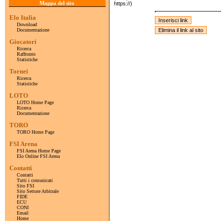
Mappa del sito
https://)
Elo Italia
Download
Documentazione
Giocatori
Ricerca
Raffronto
Statistiche
Tornei
Ricerca
Statistiche
LOTO
LOTO Home Page
Ricerca
Documentazione
TORO
TORO Home Page
FSI Arena
FSI Arena Home Page
Elo Online FSI Arena
Contatti
Contatti
Tutti i comunicati
Sito FSI
Sito Settore Arbitrale
FIDE
ECU
CONI
Email
Home