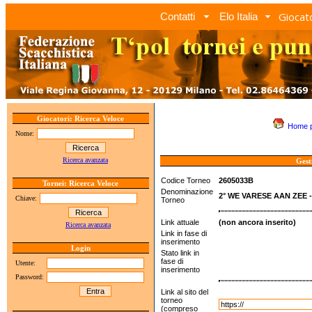
Giocato
Contatti
Elo Italia
Giocatori: Ricerca Veloce
Home 
Nome:
Ricerca avanzata
Gest
Codice Torneo
2605033B
Tornei: Ricerca Veloce
Denominazione
2° WE VARESE AAN ZEE 
Chiave:
Torneo
Link attuale
(non ancora inserito)
Ricerca avanzata
Link in fase di
inserimento
Login
Stato link in
fase di
Utente:
inserimento
Password:
Link al sito del
torneo
(compreso